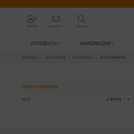
PROFIS
KONTAKT
SUCHEN
FOTOBUCH
WANDBILDER
STARTSEITE
FOTO-POSTER
FOTOABZÜGE
FOTO FAVORITEN
FOTO FAVORITEN
9x13
0,11 €
ab