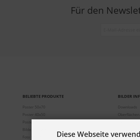
Für den Newsle
BELIEBTE PRODUKTE
BILDER I
Poster 50x70
Downloads
Poster 40x50
Oberflächen
Poster 30x40
häufige Fra
Bilder Leinwand 200x140
Presse
Diese Webseite verwend
Foto 13x18