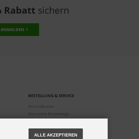
 Rabatt
sichern
ANMELDEN
BESTELLUNG & SERVICE
Versandkosten
Alternative Bestellwege
Sicher Einkaufen
Widerrufsrecht
ALLE AKZEPTIEREN
Muster-Widerrufsformular