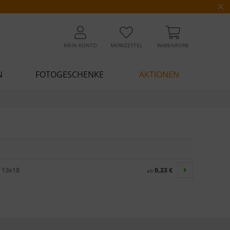
MEIN KONTO
MERKZETTEL
WARENKORB
N
FOTOGESCHENKE
AKTIONEN
13x18
0,23 €
ab