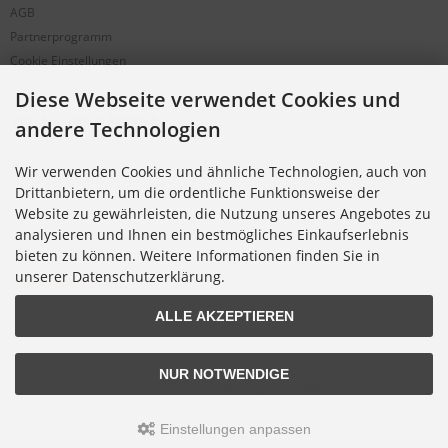
AGB
Partnerprogramm
Cookie Einstellungen
Diese Webseite verwendet Cookies und
BESTELLUNG & SERVICE
andere Technologien
Versandkosten
Wir verwenden Cookies und ähnliche Technologien, auch von
Alternative Bestellwege
Drittanbietern, um die ordentliche Funktionsweise der
Sicher Einkaufen
Website zu gewährleisten, die Nutzung unseres Angebotes zu
Widerrufsrecht
analysieren und Ihnen ein bestmögliches Einkaufserlebnis
Muster-Widerrufsformular
bieten zu können. Weitere Informationen finden Sie in
unserer Datenschutzerklärung.
Widerruf erklären
ALLE AKZEPTIEREN
NUR NOTWENDIGE
Alle Preise inkl. gesetzl. MwSt. zzgl.
Versandkosten
.
© 2026 Digitalfotoversand.de • Alle Rechte vorbehalten
modified eCommerce Shopsoftware © 2009-2026 • Template-Programmierung Rehm
Einstellungen anpassen
Webdesign