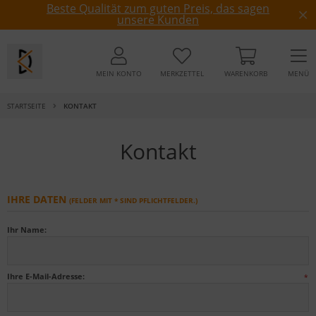
Beste Qualität zum guten Preis, das sagen
unsere Kunden
MEIN KONTO
MERKZETTEL
WARENKORB
MENÜ
STARTSEITE
KONTAKT
Kontakt
IHRE DATEN
(FELDER MIT * SIND PFLICHTFELDER.)
Ihr Name:
Ihre E-Mail-Adresse:
*