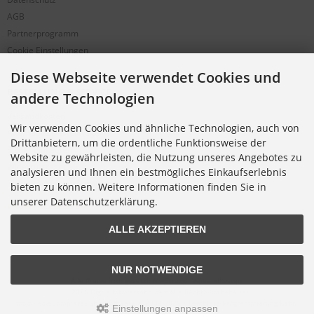
AGB
Partnerprogramm
Cookie Einstellungen
Diese Webseite verwendet Cookies und
BESTELLUNG & SERVICE
andere Technologien
Versandkosten
Wir verwenden Cookies und ähnliche Technologien, auch von
Alternative Bestellwege
Drittanbietern, um die ordentliche Funktionsweise der
Sicher Einkaufen
Website zu gewährleisten, die Nutzung unseres Angebotes zu
Widerrufsrecht
analysieren und Ihnen ein bestmögliches Einkaufserlebnis
Muster-Widerrufsformular
bieten zu können. Weitere Informationen finden Sie in
unserer Datenschutzerklärung.
Widerruf erklären
ALLE AKZEPTIEREN
NUR NOTWENDIGE
Alle Preise inkl. gesetzl. MwSt. zzgl.
Versandkosten
.
© 2026 Digitalfotoversand.de • Alle Rechte vorbehalten
modified eCommerce Shopsoftware © 2009-2026 • Template-Programmierung Rehm
Einstellungen anpassen