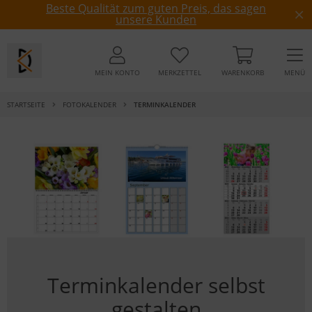
Beste Qualität zum guten Preis, das sagen
unsere Kunden
MEIN KONTO
MERKZETTEL
WARENKORB
MENÜ
STARTSEITE
FOTOKALENDER
TERMINKALENDER
Terminkalender selbst
gestalten