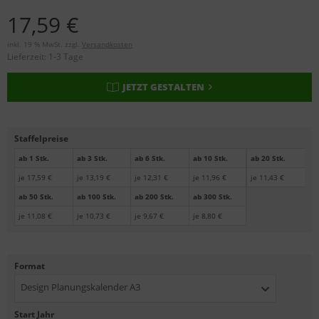
17,59 €
inkl. 19 % MwSt. zzgl.
Versandkosten
Lieferzeit:
1-3 Tage
JETZT GESTALTEN
Staffelpreise
ab 1 Stk.
ab 3 Stk.
ab 6 Stk.
ab 10 Stk.
ab 20 Stk.
je 17,59 €
je 13,19 €
je 12,31 €
je 11,96 €
je 11,43 €
ab 50 Stk.
ab 100 Stk.
ab 200 Stk.
ab 300 Stk.
je 11,08 €
je 10,73 €
je 9,67 €
je 8,80 €
Format
Design Planungskalender A3
Start Jahr