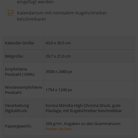
eingefügt werden
Kalendarium mit normalem Kugelschreiber
beschreibarer
Kalender Größe:
43,0 x 30,5 cm
Bildgröße:
29,7 x 21,0 cm
Empfohlene
3508 x 2480 px
Pixelzahl (100%):
Mindestempfohlene
1754 x 1240 px
Pixelzahl:
Verarbeitung
Konica Minolta High-Chroma Druck, gute
Digitaldruck:
Planlage, mit Kugelschreiber beschreibbar
200 g/m², Angaben zu den Grammaturen
Papiergewicht:
finden sie hier
.