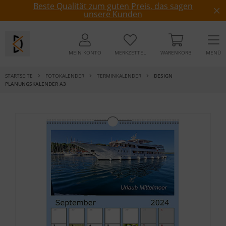
Beste Qualität zum guten Preis, das sagen
unsere Kunden
MEIN KONTO
MERKZETTEL
WARENKORB
MENÜ
STARTSEITE
FOTOKALENDER
TERMINKALENDER
DESIGN
PLANUNGSKALENDER A3