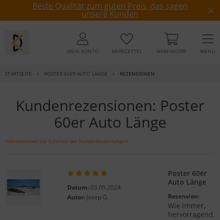
Beste Qualität zum guten Preis, das sagen
unsere Kunden
MEIN KONTO
MERKZETTEL
WARENKORB
MENÜ
STARTSEITE
POSTER 60ER AUTO LÄNGE
REZENSIONEN
Kundenrezensionen: Poster
60er Auto Länge
Informationen zur Echtheit der Kundenbewertungen
Poster 60er
Auto Länge
Datum:
03.09.2024
Rezension:
Autor:
Josep G.
Wie immer,
hervorragend.