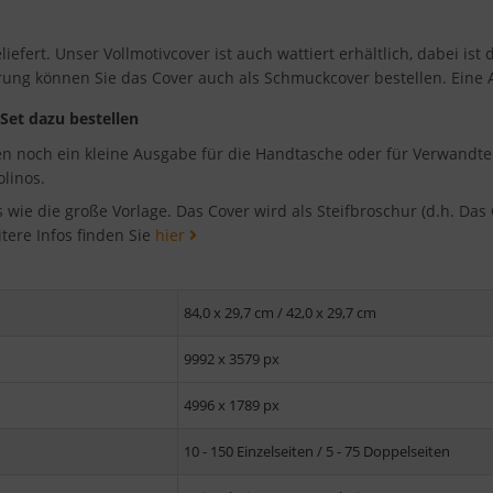
efert. Unser Vollmotivcover ist auch wattiert erhältlich, dabei ist 
hrung können Sie das Cover auch als Schmuckcover bestellen. Eine
 Set dazu bestellen
gen noch ein kleine Ausgabe für die Handtasche oder für Verwandte
linos.
s wie die große Vorlage. Das Cover wird als Steifbroschur (d.h. Da
tere Infos finden Sie
hier
84,0 x 29,7 cm / 42,0 x 29,7 cm
9992 x 3579 px
4996 x 1789 px
10 - 150 Einzelseiten / 5 - 75 Doppelseiten