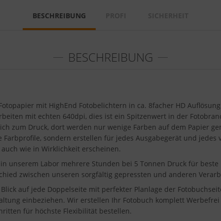
BESCHREIBUNG
PROFI
SICHERHEIT
BESCHREIBUNG
Fotopapier mit HighEnd Fotobelichtern in ca. 8facher HD Auflösun
beiten mit echten 640dpi, dies ist ein Spitzenwert in der Fotobranc
gleich zum Druck, dort werden nur wenige Farben auf dem Papier g
te Farbprofile, sondern erstellen für jedes Ausgabegerät und jede
 auch wie in Wirklichkeit erscheinen.
nn in unserem Labor mehrere Stunden bei 5 Tonnen Druck für beste
rschied zwischen unseren sorgfältig gepressten und anderen Verar
lick auf jede Doppelseite mit perfekter Planlage der Fotobuchseite
taltung einbeziehen. Wir erstellen Ihr Fotobuch komplett Werbefre
tten für höchste Flexibilität bestellen.