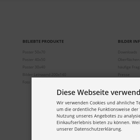
BELIEBTE PRODUKTE
BILDER I
Poster 50x70
Downloads
Poster 40x50
Oberflächen
Poster 30x40
häufige Fra
Bilder Leinwand 200x140
Presse
Foto 13x18
Diese Webseite verwend
Wir verwenden Cookies und ähnliche Te
um die ordentliche Funktionsweise der 
Nutzung unseres Angebotes zu analysi
Einkaufserlebnis bieten zu können. Wei
unserer Datenschutzerklärung.