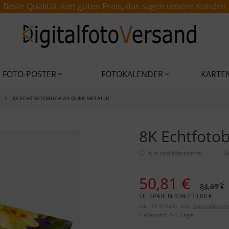
Beste Qualität zum guten Preis, das sagen unsere Kunden
FOTO-POSTER
FOTOKALENDER
KARTE
8K ECHTFOTOBUCH A3 QUER METALLIC
8K Echtfotob
B
50,81 €
84,69 €
SIE SPAREN 40% / 33,88 €
inkl. 19 % MwSt. zzgl.
Versandkosten
Lieferzeit:
4-5 Tage