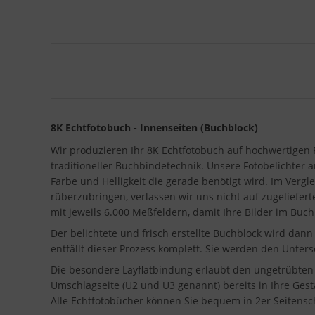
8K Echtfotobuch - Innenseiten (Buchblock)
Wir produzieren Ihr 8K Echtfotobuch auf hochwertigen 
traditioneller Buchbindetechnik. Unsere Fotobelichter ar
Farbe und Helligkeit die gerade benötigt wird. Im Ver
rüberzubringen, verlassen wir uns nicht auf zugeliefer
mit jeweils 6.000 Meßfeldern, damit Ihre Bilder im Buch
Der belichtete und frisch erstellte Buchblock wird da
entfällt dieser Prozess komplett. Sie werden den Unte
Die besondere Layflatbindung erlaubt den ungetrübten B
Umschlagseite (U2 und U3 genannt) bereits in Ihre Ges
Alle Echtfotobücher können Sie bequem in 2er Seitenschri