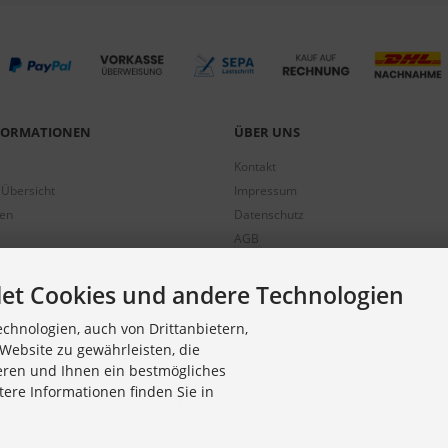
NFORMATIONEN
ÜBER UNS
Kontakt
 Übersicht
Impressum
gen
Datenschutz
AGB
Partnerprogramm
Cookie Einstellungen
et Cookies und andere Technologien
chnologien, auch von Drittanbietern,
Website zu gewährleisten, die
eren und Ihnen ein bestmögliches
tere Informationen finden Sie in
Alle Preise inkl. gesetzl. MwSt. zzgl.
Versandkosten
.
© 2026 Digitalfotoversand.de • Alle Rechte vorbehalten
modified eCommerce Shopsoftware © 2009-2026 • Template-Programmierung Rehm Webdesig