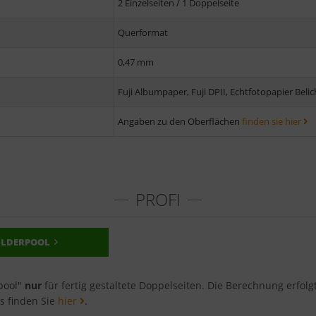
2 Einzelseiten / 1 Doppelseite
Querformat
0,47 mm
Fuji Albumpaper, Fuji DPII, Echtfotopapier Beli
Angaben zu den Oberflächen
finden sie hier
PROFI
ILDERPOOL
rpool"
nur
für fertig gestaltete Doppelseiten. Die Berechnung erfol
os finden Sie
hier
.