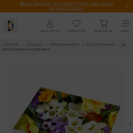
Beste Qualität zum guten Preis, das sagen
unsere Kunden
MEIN KONTO
MERKZETTEL
WARENKORB
MENÜ
STARTSEITE
FOTOBUCH
FOTOBUCHFORMATE
8K ECHTFOTOBUCH
8K
ECHTFOTOBUCH A5 QUER MATT