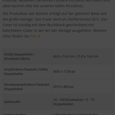
Freunde. Bestellen Sie einfach unsere Piccolino Sets dazu und
überraschen Alle mit unseren tollen Piccolinos.
Die Produktion der Bücher erfolgt auf der gleichen Basis wie
die große Vorlage. Das Cover wird als Steifbroschur (d.h. Das
Cover ist bündig mit dem Buchblock geschnitten) mit
belichteten Cover in der Art der Vorlage ausgeführt. Weitere
Infos finden Sie
hier
Größe Doppelseite /
42,0 x 14,0 cm / 21,0 x 14,0 cm
Einzelseite (BxH):
Empfohlene Pixelzahl (100%)
5031 x 1724 px
Doppelseite:
Mindestempfohlene Pixelzahl
2515 x 862 px
Doppelseite:
10 - 150 Einzelseiten / 5 - 75
Seitenzahl:
Doppelseiten
Seitenschritte:
2 Einzelseiten / 1 Doppelseite