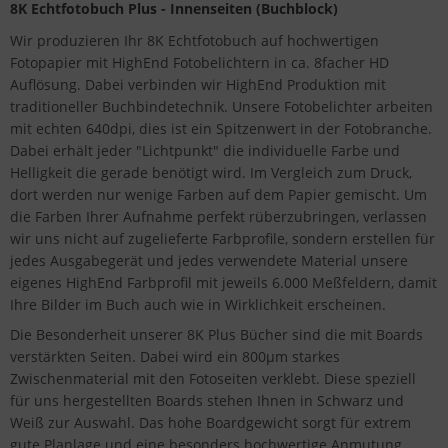
8K Echtfotobuch Plus - Innenseiten (Buchblock)
Wir produzieren Ihr 8K Echtfotobuch auf hochwertigen
Fotopapier mit HighEnd Fotobelichtern in ca. 8facher HD
Auflösung. Dabei verbinden wir HighEnd Produktion mit
traditioneller Buchbindetechnik. Unsere Fotobelichter arbeiten
mit echten 640dpi, dies ist ein Spitzenwert in der Fotobranche.
Dabei erhält jeder "Lichtpunkt" die individuelle Farbe und
Helligkeit die gerade benötigt wird. Im Vergleich zum Druck,
dort werden nur wenige Farben auf dem Papier gemischt. Um
die Farben Ihrer Aufnahme perfekt rüberzubringen, verlassen
wir uns nicht auf zugelieferte Farbprofile, sondern erstellen für
jedes Ausgabegerät und jedes verwendete Material unsere
eigenes HighEnd Farbprofil mit jeweils 6.000 Meßfeldern, damit
Ihre Bilder im Buch auch wie in Wirklichkeit erscheinen.
Die Besonderheit unserer 8K Plus Bücher sind die mit Boards
verstärkten Seiten. Dabei wird ein 800µm starkes
Zwischenmaterial mit den Fotoseiten verklebt. Diese speziell
für uns hergestellten Boards stehen Ihnen in Schwarz und
Weiß zur Auswahl. Das hohe Boardgewicht sorgt für extrem
gute Planlage und eine besonders hochwertige Anmutung.