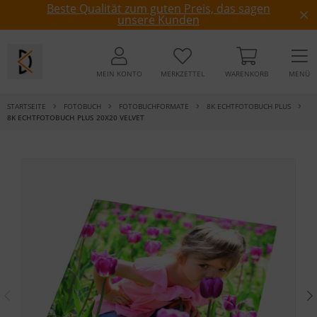
Beste Qualität zum guten Preis, das sagen
unsere Kunden
MEIN KONTO
MERKZETTEL
WARENKORB
MENÜ
STARTSEITE
FOTOBUCH
FOTOBUCHFORMATE
8K ECHTFOTOBUCH PLUS
8K ECHTFOTOBUCH PLUS 20X20 VELVET