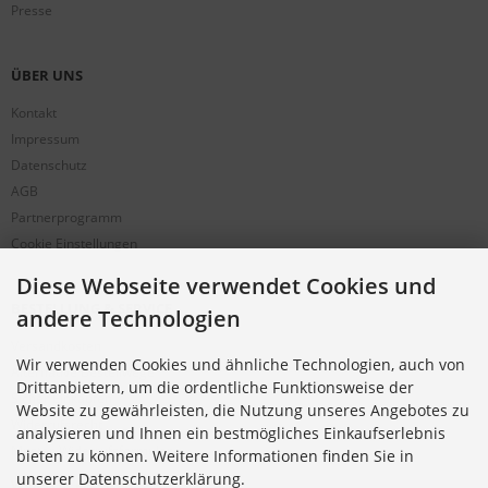
Presse
ÜBER UNS
Kontakt
Impressum
Datenschutz
AGB
Partnerprogramm
Cookie Einstellungen
Diese Webseite verwendet Cookies und
BESTELLUNG & SERVICE
andere Technologien
Versandkosten
Wir verwenden Cookies und ähnliche Technologien, auch von
Alternative Bestellwege
Drittanbietern, um die ordentliche Funktionsweise der
Sicher Einkaufen
Website zu gewährleisten, die Nutzung unseres Angebotes zu
Widerrufsrecht
analysieren und Ihnen ein bestmögliches Einkaufserlebnis
Muster-Widerrufsformular
bieten zu können. Weitere Informationen finden Sie in
unserer Datenschutzerklärung.
Widerruf erklären