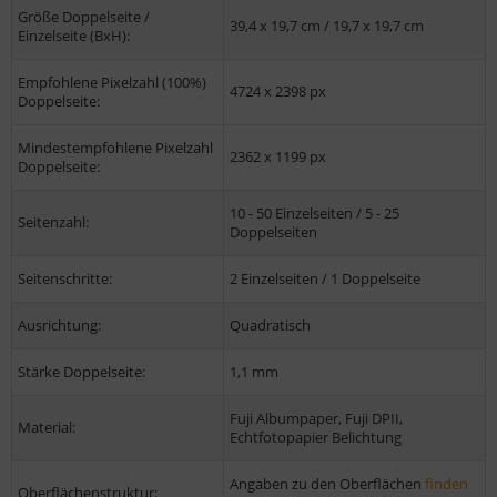
Größe Doppelseite /
39,4 x 19,7 cm / 19,7 x 19,7 cm
Einzelseite (BxH):
Empfohlene Pixelzahl (100%)
4724 x 2398 px
Doppelseite:
Mindestempfohlene Pixelzahl
2362 x 1199 px
Doppelseite:
10 - 50 Einzelseiten / 5 - 25
Seitenzahl:
Doppelseiten
Seitenschritte:
2 Einzelseiten / 1 Doppelseite
Ausrichtung:
Quadratisch
Stärke Doppelseite:
1,1 mm
Fuji Albumpaper, Fuji DPII,
Material:
Echtfotopapier Belichtung
Angaben zu den Oberflächen
finden
Oberflächenstruktur: