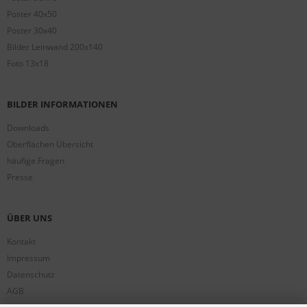
Poster 40x50
Poster 30x40
Bilder Leinwand 200x140
Foto 13x18
BILDER INFORMATIONEN
Downloads
Oberflächen Übersicht
häufige Fragen
Presse
ÜBER UNS
Kontakt
Impressum
Datenschutz
AGB