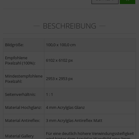
BESCHREIBUNG
Bildgröße:
100,0 x 100,0 cm
Empfohlene
6102 x 6102 px
Pixelzahl (100%):
Mindestempfohlene
2953 x 2953 px
Pixelzahl:
Seitenverhältnis:
1 : 1
Material Hochglanz:
4 mm Acrylglas Glanz
Material Antireflex:
3 mm Acrylglas Antireflex Matt
Für eine deutlich höhere Verwindungssteifigkeit
Material Gallery
wird hinter dem Acrylglas Wandbild eine 3mm