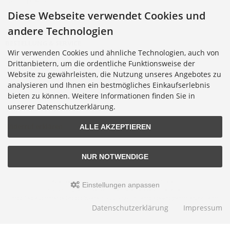
Partnerprogramm
Cookie Einstellungen
Diese Webseite verwendet Cookies und
andere Technologien
BESTELLUNG & SERVICE
Wir verwenden Cookies und ähnliche Technologien, auch von
Versandkosten
Drittanbietern, um die ordentliche Funktionsweise der
Alternative Bestellwege
Website zu gewährleisten, die Nutzung unseres Angebotes zu
analysieren und Ihnen ein bestmögliches Einkaufserlebnis
Sicher Einkaufen
bieten zu können. Weitere Informationen finden Sie in
Widerrufsrecht
unserer Datenschutzerklärung.
Muster-Widerrufsformular
Widerruf erklären
ALLE AKZEPTIEREN
NUR NOTWENDIGE
Alle Preise inkl. gesetzl. MwSt. zzgl.
Versandkosten
.
Einstellungen anpassen
© 2026 Digitalfotoversand.de • Alle Rechte vorbehalten
modified eCommerce Shopsoftware © 2009-2026 • Template-Programmierung Rehm
Webdesign
Datenschutzerklärung
Impressum