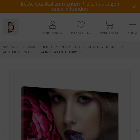
Beste Qualität zum guten Preis, das sagen
unsere Kunden
MEIN KONTO
MERKZETTEL
WARENKORB
MENÜ
STARTSEITE
WANDBILDER
ACRYLGLASFOTO
ACRYLGLASFORMATE
ACRYLBILDFORMATE
ACRYLGLAS FOTO 100X100