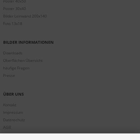
Poster 40x50
Poster 30x40
Bilder Leinwand 200x140
Foto 13x18
BILDER INFORMATIONEN
Downloads
Oberflächen Übersicht
häufige Fragen
Presse
ÜBER UNS
Kontakt
Impressum
Datenschutz
AGB
Partnerprogramm