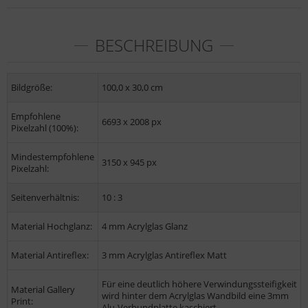
BESCHREIBUNG
Bildgröße:
100,0 x 30,0 cm
Empfohlene
6693 x 2008 px
Pixelzahl (100%):
Mindestempfohlene
3150 x 945 px
Pixelzahl:
Seitenverhältnis:
10 : 3
Material Hochglanz:
4 mm Acrylglas Glanz
Material Antireflex:
3 mm Acrylglas Antireflex Matt
Für eine deutlich höhere Verwindungssteifigkeit
Material Gallery
wird hinter dem Acrylglas Wandbild eine 3mm
Print:
Alu-Verbundplatte kaschiert