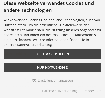
Cookie Einstellungen
Diese Webseite verwendet Cookies und
andere Technologien
BESTELLUNG & SERVICE
Wir verwenden Cookies und ähnliche Technologien, auch von
Versandkosten
Drittanbietern, um die ordentliche Funktionsweise der
Alternative Bestellwege
Website zu gewährleisten, die Nutzung unseres Angebotes zu
analysieren und Ihnen ein bestmögliches Einkaufserlebnis
Sicher Einkaufen
bieten zu können. Weitere Informationen finden Sie in
Widerrufsrecht
unserer Datenschutzerklärung.
Muster-Widerrufsformular
Widerruf erklären
ALLE AKZEPTIEREN
NUR NOTWENDIGE
Alle Preise inkl. gesetzl. MwSt. zzgl.
Versandkosten
.
Einstellungen anpassen
© 2026 Digitalfotoversand.de • Alle Rechte vorbehalten
modified eCommerce Shopsoftware © 2009-2026 • Template-Programmierung Rehm
Webdesign
Datenschutzerklärung
Impressum