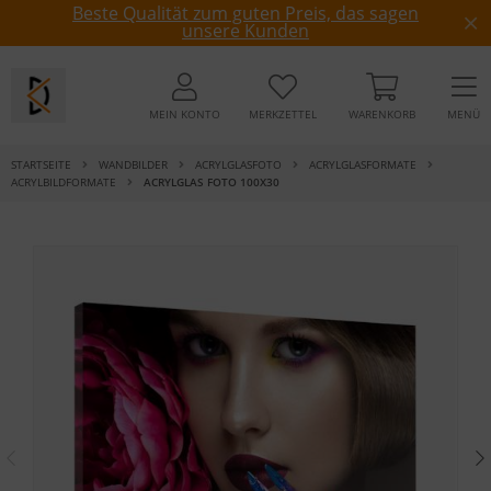
Beste Qualität zum guten Preis, das sagen
unsere Kunden
MEIN KONTO
MERKZETTEL
WARENKORB
MENÜ
STARTSEITE
WANDBILDER
ACRYLGLASFOTO
ACRYLGLASFORMATE
ACRYLBILDFORMATE
ACRYLGLAS FOTO 100X30