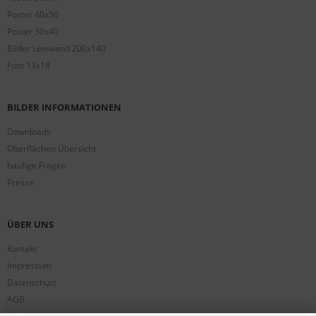
Poster 40x50
Poster 30x40
Bilder Leinwand 200x140
Foto 13x18
BILDER INFORMATIONEN
Downloads
Oberflächen Übersicht
häufige Fragen
Presse
ÜBER UNS
Kontakt
Impressum
Datenschutz
AGB