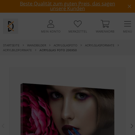
Beste Qualität zum guten Preis, das sagen
unsere Kunden
MEIN KONTO
MERKZETTEL
WARENKORB
MENÜ
STARTSEITE
WANDBILDER
ACRYLGLASFOTO
ACRYLGLASFORMATE
ACRYLBILDFORMATE
ACRYLGLAS FOTO 200X50