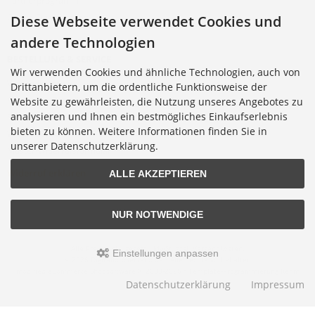
Partnerprogramm
Cookie Einstellungen
Diese Webseite verwendet Cookies und
andere Technologien
BESTELLUNG & SERVICE
Wir verwenden Cookies und ähnliche Technologien, auch von
Versandkosten
Drittanbietern, um die ordentliche Funktionsweise der
Alternative Bestellwege
Website zu gewährleisten, die Nutzung unseres Angebotes zu
analysieren und Ihnen ein bestmögliches Einkaufserlebnis
Sicher Einkaufen
bieten zu können. Weitere Informationen finden Sie in
Widerrufsrecht
unserer Datenschutzerklärung.
Muster-Widerrufsformular
Widerruf erklären
ALLE AKZEPTIEREN
NUR NOTWENDIGE
Alle Preise inkl. gesetzl. MwSt. zzgl.
Versandkosten
.
Einstellungen anpassen
© 2026 Digitalfotoversand.de • Alle Rechte vorbehalten
modified eCommerce Shopsoftware © 2009-2026 • Template-Programmierung Rehm
Webdesign
Datenschutzerklärung
Impressum