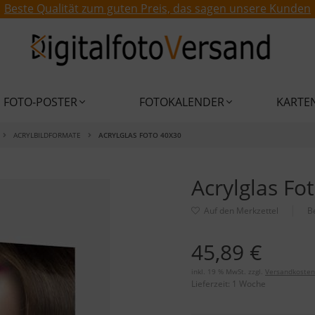
Beste Qualität zum guten Preis, das sagen unsere Kunden
FOTO-POSTER
FOTOKALENDER
KARTE
ACRYLBILDFORMATE
ACRYLGLAS FOTO 40X30
Acrylglas Fo
B
45,89 €
inkl. 19 % MwSt. zzgl.
Versandkosten
Lieferzeit:
1 Woche