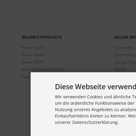
BELIEBTE PRODUKTE
BILDER I
Poster 50x70
Downloads
Poster 40x50
Oberflächen
Poster 30x40
häufige Fra
Bilder Leinwand 200x140
Presse
Foto 13x18
Diese Webseite verwend
Wir verwenden Cookies und ähnliche Te
um die ordentliche Funktionsweise der 
Nutzung unseres Angebotes zu analysi
Einkaufserlebnis bieten zu können. Wei
unserer Datenschutzerklärung.