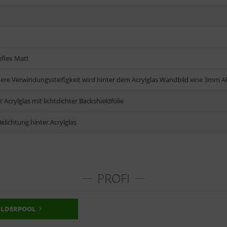
eflex Matt
here Verwindungssteifigkeit wird hinter dem Acrylglas Wandbild eine 3mm A
 Acrylglas mit lichtdichter Backshieldfolie
Belichtung hinter Acrylglas
PROFI
ILDERPOOL