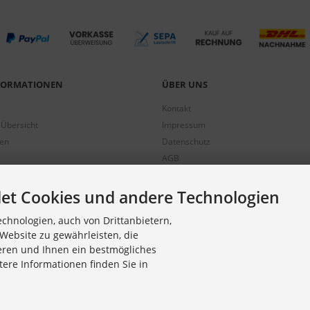
NFORMATIONEN
ÜBER UNS
Kontakt
 Übersicht
Impressum
gen
Datenschutz
AGB
Partnerprogramm
Cookie Einstellungen
et Cookies und andere Technologien
chnologien, auch von Drittanbietern,
Website zu gewährleisten, die
eren und Ihnen ein bestmögliches
tere Informationen finden Sie in
Alle Preise inkl. gesetzl. MwSt. zzgl.
Versandkosten
.
© 2026 Digitalfotoversand.de • Alle Rechte vorbehalten
modified eCommerce Shopsoftware © 2009-2026 • Template-Programmierung Rehm Webdesig