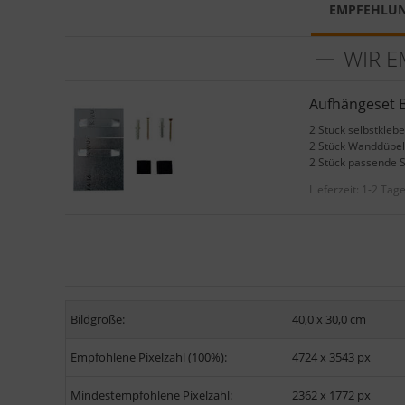
EMPFEHLU
WIR E
Aufhängeset B
2 Stück selbstkleb
2 Stück Wanddübel
2 Stück passende 
Lieferzeit:
1-2 Tag
Bildgröße:
40,0 x 30,0 cm
Empfohlene Pixelzahl (100%):
4724 x 3543 px
Mindestempfohlene Pixelzahl:
2362 x 1772 px