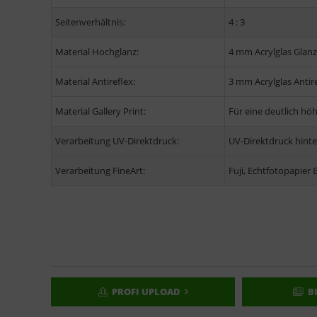
Seitenverhältnis:
4 : 3
Material Hochglanz:
4 mm Acrylglas Glanz
Material Antireflex:
3 mm Acrylglas Antir
Material Gallery Print:
Für eine deutlich hö
Verarbeitung UV-Direktdruck:
UV-Direktdruck hinter
Verarbeitung FineArt:
Fuji, Echtfotopapier 
PROFI UPLOAD
B