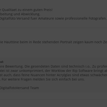
 Qualitaet zu einem guten Preis!
rbeitung und Abwicklung.
igitalfoto Versand fuer Amateure sowie professionelle Fotografen.
ie Hauttöne beim in Rede stehenden Portrait zeigen kaum noch Zei
nd:
hre Bewertung. Die gesendeten Daten sind technisch i.o.. Zu prüfen
 Datei ist zwar unkomprimiert, der Worklow der Rip Software bring
ist auch, dass feine Nuancen hinter Acrylglas sind etwas schwäche
. Für weitere Fragen melden Sie sich einfach bei uns.
DigitalfotoVersand Team