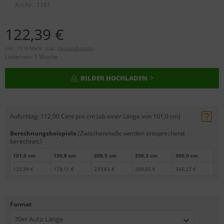
Art.Nr.:
1161
122,39 €
inkl. 19 % MwSt. zzgl.
Versandkosten
Lieferzeit:
1 Woche
BILDER HOCHLADEN
Aufschlag:
112,00 Cent pro cm (ab einer Länge von 101,0 cm)
Berechnungsbeispiele
(Zwischenmaße werden entsprechend
berechnet.)
101,0 cm
150,8 cm
200,5 cm
250,3 cm
300,0 cm
122,39 €
178,11 €
233,83 €
289,55 €
345,27 €
Format
70er Auto Länge