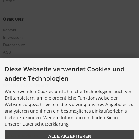
Presse
ÜBER UNS
Kontakt
Impressum
Datenschutz
AGB
Partnerprogramm
Cookie Einstellungen
Diese Webseite verwendet Cookies und
andere Technologien
BESTELLUNG & SERVICE
Wir verwenden Cookies und ähnliche Technologien, auch von
Versandkosten
Drittanbietern, um die ordentliche Funktionsweise der
Alternative Bestellwege
Website zu gewährleisten, die Nutzung unseres Angebotes zu
analysieren und Ihnen ein bestmögliches Einkaufserlebnis
Sicher Einkaufen
bieten zu können. Weitere Informationen finden Sie in
Widerrufsrecht
unserer Datenschutzerklärung.
Muster-Widerrufsformular
Widerruf erklären
ALLE AKZEPTIEREN