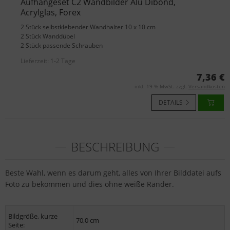
Aufhängeset C2 Wandbilder Alu Dibond,
Acrylglas, Forex
2 Stück selbstklebender Wandhalter 10 x 10 cm
2 Stück Wanddübel
2 Stück passende Schrauben
Lieferzeit:
1-2 Tage
7,36 €
inkl. 19 % MwSt. zzgl.
Versandkosten
DETAILS
BESCHREIBUNG
Beste Wahl, wenn es darum geht, alles von Ihrer Bilddatei aufs
Foto zu bekommen und dies ohne weiße Ränder.
Bildgröße, kurze
70,0 cm
Seite: