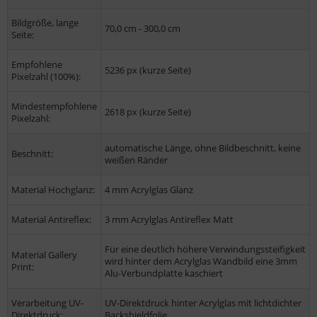
Bildgröße, lange
70,0 cm - 300,0 cm
Seite:
Empfohlene
5236 px (kurze Seite)
Pixelzahl (100%):
Mindestempfohlene
2618 px (kurze Seite)
Pixelzahl:
automatische Länge, ohne Bildbeschnitt, keine
Beschnitt:
weißen Ränder
Material Hochglanz:
4 mm Acrylglas Glanz
Material Antireflex:
3 mm Acrylglas Antireflex Matt
Für eine deutlich höhere Verwindungssteifigkeit
Material Gallery
wird hinter dem Acrylglas Wandbild eine 3mm
Print:
Alu-Verbundplatte kaschiert
Verarbeitung UV-
UV-Direktdruck hinter Acrylglas mit lichtdichter
Direktdruck:
Backshieldfolie