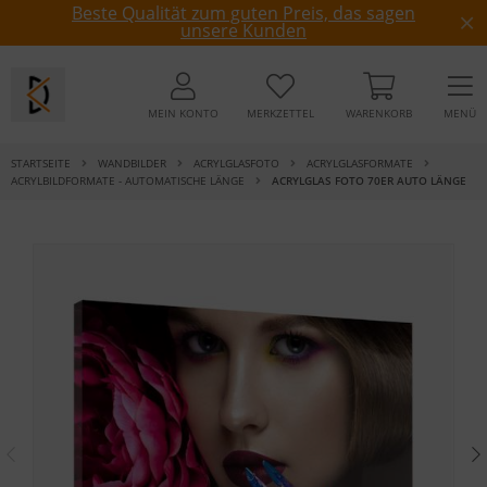
Beste Qualität zum guten Preis, das sagen
unsere Kunden
MEIN KONTO
MERKZETTEL
WARENKORB
MENÜ
STARTSEITE
WANDBILDER
ACRYLGLASFOTO
ACRYLGLASFORMATE
ACRYLBILDFORMATE - AUTOMATISCHE LÄNGE
ACRYLGLAS FOTO 70ER AUTO LÄNGE