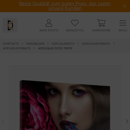
Beste Qualität zum guten Preis, das sagen
unsere Kunden
MEIN KONTO
MERKZETTEL
WARENKORB
MENÜ
STARTSEITE
WANDBILDER
ACRYLGLASFOTO
ACRYLGLASFORMATE
ACRYLBILDFORMATE
ACRYLGLAS FOTO 70X70