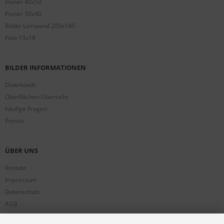
Poster 40x50
Poster 30x40
Bilder Leinwand 200x140
Foto 13x18
BILDER INFORMATIONEN
Downloads
Oberflächen Übersicht
häufige Fragen
Presse
ÜBER UNS
Kontakt
Impressum
Datenschutz
AGB
Partnerprogramm