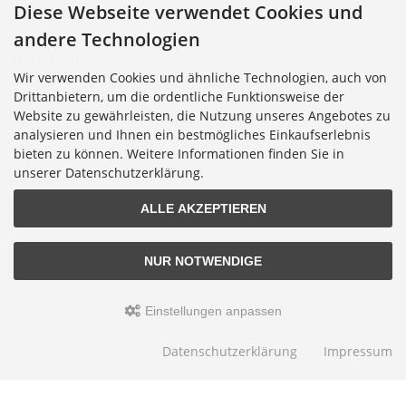
Cookie Einstellungen
Diese Webseite verwendet Cookies und
andere Technologien
BESTELLUNG & SERVICE
Wir verwenden Cookies und ähnliche Technologien, auch von
Versandkosten
Drittanbietern, um die ordentliche Funktionsweise der
Alternative Bestellwege
Website zu gewährleisten, die Nutzung unseres Angebotes zu
analysieren und Ihnen ein bestmögliches Einkaufserlebnis
Sicher Einkaufen
bieten zu können. Weitere Informationen finden Sie in
Widerrufsrecht
unserer Datenschutzerklärung.
Muster-Widerrufsformular
Widerruf erklären
ALLE AKZEPTIEREN
NUR NOTWENDIGE
Alle Preise inkl. gesetzl. MwSt. zzgl.
Versandkosten
.
Einstellungen anpassen
© 2026 Digitalfotoversand.de • Alle Rechte vorbehalten
modified eCommerce Shopsoftware © 2009-2026 • Template-Programmierung Rehm
Webdesign
Datenschutzerklärung
Impressum