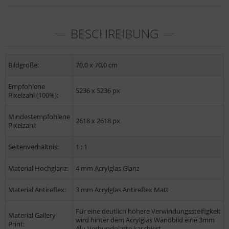
BESCHREIBUNG
Bildgröße:
70,0 x 70,0 cm
Empfohlene
5236 x 5236 px
Pixelzahl (100%):
Mindestempfohlene
2618 x 2618 px
Pixelzahl:
Seitenverhältnis:
1 : 1
Material Hochglanz:
4 mm Acrylglas Glanz
Material Antireflex:
3 mm Acrylglas Antireflex Matt
Für eine deutlich höhere Verwindungssteifigkeit
Material Gallery
wird hinter dem Acrylglas Wandbild eine 3mm
Print:
Alu-Verbundplatte kaschiert