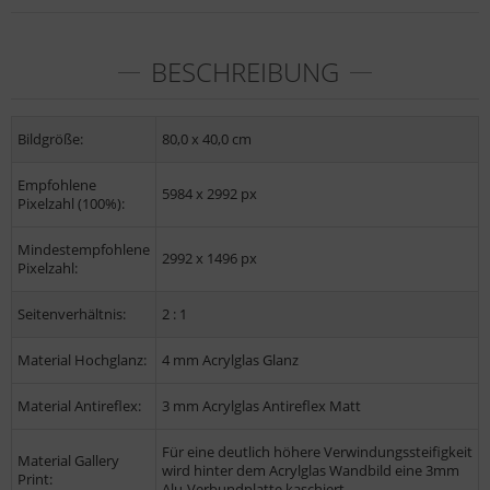
BESCHREIBUNG
Bildgröße:
80,0 x 40,0 cm
Empfohlene
5984 x 2992 px
Pixelzahl (100%):
Mindestempfohlene
2992 x 1496 px
Pixelzahl:
Seitenverhältnis:
2 : 1
Material Hochglanz:
4 mm Acrylglas Glanz
Material Antireflex:
3 mm Acrylglas Antireflex Matt
Für eine deutlich höhere Verwindungssteifigkeit
Material Gallery
wird hinter dem Acrylglas Wandbild eine 3mm
Print:
Alu-Verbundplatte kaschiert