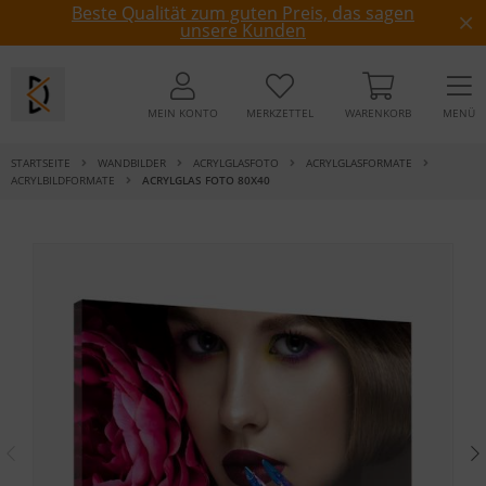
Beste Qualität zum guten Preis, das sagen
unsere Kunden
MEIN KONTO
MERKZETTEL
WARENKORB
MENÜ
STARTSEITE
WANDBILDER
ACRYLGLASFOTO
ACRYLGLASFORMATE
ACRYLBILDFORMATE
ACRYLGLAS FOTO 80X40