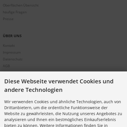
Oberflächen Übersicht
häufige Fragen
Presse
ÜBER UNS
Kontakt
Impressum
Datenschutz
AGB
Partnerprogramm
Cookie Einstellungen
Diese Webseite verwendet Cookies und
andere Technologien
BESTELLUNG & SERVICE
Wir verwenden Cookies und ähnliche Technologien, auch von
Versandkosten
Drittanbietern, um die ordentliche Funktionsweise der
Alternative Bestellwege
Website zu gewährleisten, die Nutzung unseres Angebotes zu
analysieren und Ihnen ein bestmögliches Einkaufserlebnis
Sicher Einkaufen
bieten zu können. Weitere Informationen finden Sie in
Widerrufsrecht