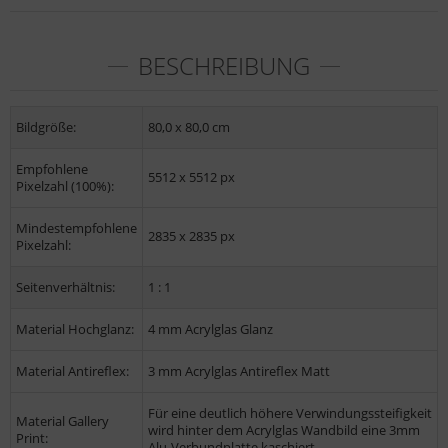
BESCHREIBUNG
Bildgröße:
80,0 x 80,0 cm
Empfohlene
5512 x 5512 px
Pixelzahl (100%):
Mindestempfohlene
2835 x 2835 px
Pixelzahl:
Seitenverhältnis:
1 : 1
Material Hochglanz:
4 mm Acrylglas Glanz
Material Antireflex:
3 mm Acrylglas Antireflex Matt
Für eine deutlich höhere Verwindungssteifigkeit
Material Gallery
wird hinter dem Acrylglas Wandbild eine 3mm
Print:
Alu-Verbundplatte kaschiert