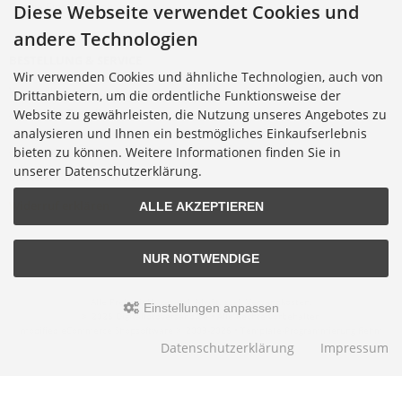
Cookie Einstellungen
Diese Webseite verwendet Cookies und
andere Technologien
BESTELLUNG & SERVICE
Wir verwenden Cookies und ähnliche Technologien, auch von
Versandkosten
Drittanbietern, um die ordentliche Funktionsweise der
Alternative Bestellwege
Website zu gewährleisten, die Nutzung unseres Angebotes zu
analysieren und Ihnen ein bestmögliches Einkaufserlebnis
Sicher Einkaufen
bieten zu können. Weitere Informationen finden Sie in
Widerrufsrecht
unserer Datenschutzerklärung.
Muster-Widerrufsformular
Widerruf erklären
ALLE AKZEPTIEREN
NUR NOTWENDIGE
Alle Preise inkl. gesetzl. MwSt. zzgl.
Versandkosten
.
Einstellungen anpassen
© 2026 Digitalfotoversand.de • Alle Rechte vorbehalten
modified eCommerce Shopsoftware © 2009-2026 • Template-Programmierung Rehm
Webdesign
Datenschutzerklärung
Impressum