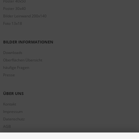
Poster 40x50
Poster 30x40
Bilder Leinwand 200x140
Foto 13x18
BILDER INFORMATIONEN
Downloads
Oberflächen Übersicht
häufige Fragen
Presse
ÜBER UNS
Kontakt
Impressum
Datenschutz
AGB
Partnerprogramm