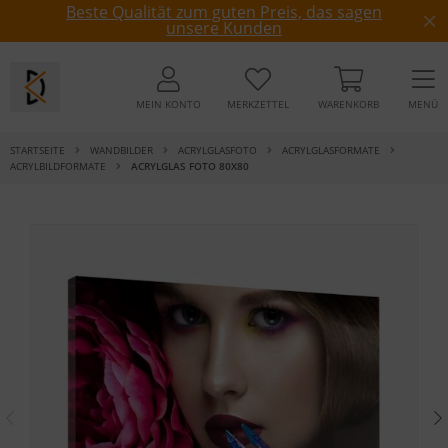
Beste Qualität zum guten Preis, das sagen
unsere Kunden
MEIN KONTO
MERKZETTEL
WARENKORB
MENÜ
STARTSEITE
WANDBILDER
ACRYLGLASFOTO
ACRYLGLASFORMATE
ACRYLBILDFORMATE
ACRYLGLAS FOTO 80X80