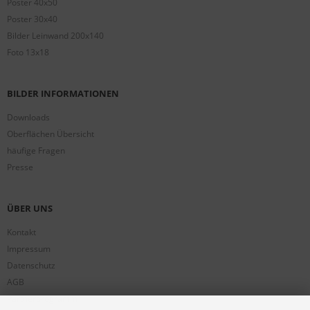
Poster 40x50
Poster 30x40
Bilder Leinwand 200x140
Foto 13x18
BILDER INFORMATIONEN
Downloads
Oberflächen Übersicht
häufige Fragen
Presse
ÜBER UNS
Kontakt
Impressum
Datenschutz
AGB
Partnerprogramm