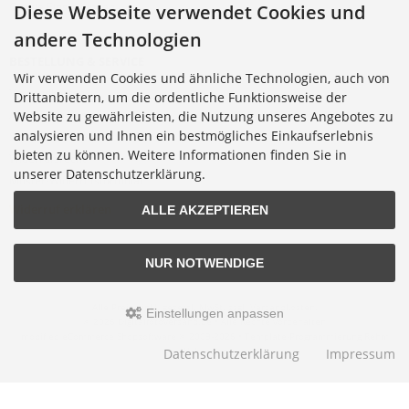
Cookie Einstellungen
Diese Webseite verwendet Cookies und
andere Technologien
BESTELLUNG & SERVICE
Wir verwenden Cookies und ähnliche Technologien, auch von
Versandkosten
Drittanbietern, um die ordentliche Funktionsweise der
Alternative Bestellwege
Website zu gewährleisten, die Nutzung unseres Angebotes zu
analysieren und Ihnen ein bestmögliches Einkaufserlebnis
Sicher Einkaufen
bieten zu können. Weitere Informationen finden Sie in
Widerrufsrecht
unserer Datenschutzerklärung.
Muster-Widerrufsformular
Widerruf erklären
ALLE AKZEPTIEREN
NUR NOTWENDIGE
Alle Preise inkl. gesetzl. MwSt. zzgl.
Versandkosten
.
Einstellungen anpassen
© 2026 Digitalfotoversand.de • Alle Rechte vorbehalten
modified eCommerce Shopsoftware © 2009-2026 • Template-Programmierung Rehm
Webdesign
Datenschutzerklärung
Impressum