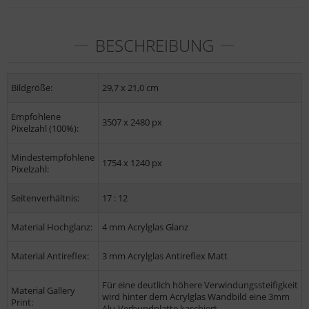
BESCHREIBUNG
Bildgröße:
29,7 x 21,0 cm
Empfohlene
3507 x 2480 px
Pixelzahl (100%):
Mindestempfohlene
1754 x 1240 px
Pixelzahl:
Seitenverhältnis:
17 : 12
Material Hochglanz:
4 mm Acrylglas Glanz
Material Antireflex:
3 mm Acrylglas Antireflex Matt
Für eine deutlich höhere Verwindungssteifigkeit
Material Gallery
wird hinter dem Acrylglas Wandbild eine 3mm
Print:
Alu-Verbundplatte kaschiert