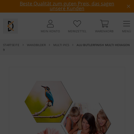
Beste Qualität zum guten Preis, das sagen
unsere Kunden
MEIN KONTO
MERKZETTEL
WARENKORB
MENÜ
STARTSEITE
WANDBILDER
MULTI PICS
ALU BUTLERFINISH MULTI HEXAGON
9