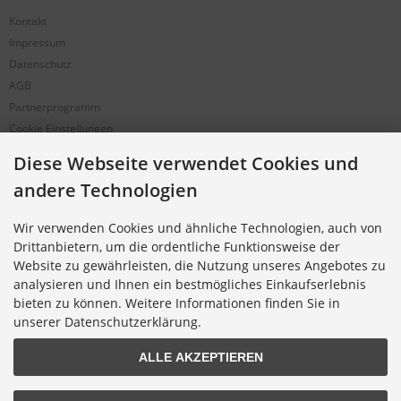
Kontakt
Impressum
Datenschutz
AGB
Partnerprogramm
Cookie Einstellungen
Diese Webseite verwendet Cookies und
BESTELLUNG & SERVICE
andere Technologien
Versandkosten
Wir verwenden Cookies und ähnliche Technologien, auch von
Alternative Bestellwege
Drittanbietern, um die ordentliche Funktionsweise der
Sicher Einkaufen
Website zu gewährleisten, die Nutzung unseres Angebotes zu
Widerrufsrecht
analysieren und Ihnen ein bestmögliches Einkaufserlebnis
Muster-Widerrufsformular
bieten zu können. Weitere Informationen finden Sie in
unserer Datenschutzerklärung.
Widerruf erklären
ALLE AKZEPTIEREN