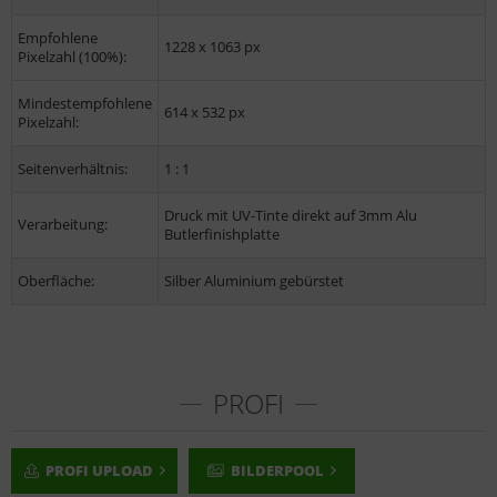
Empfohlene
1228 x 1063 px
Pixelzahl (100%):
Mindestempfohlene
614 x 532 px
Pixelzahl:
Seitenverhältnis:
1 : 1
Druck mit UV-Tinte direkt auf 3mm Alu
Verarbeitung:
Butlerfinishplatte
Oberfläche:
Silber Aluminium gebürstet
PROFI
PROFI UPLOAD
BILDERPOOL