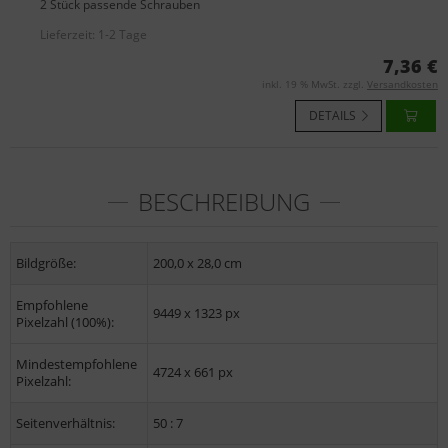
2 Stück passende Schrauben
Lieferzeit:
1-2 Tage
7,36 €
inkl. 19 % MwSt. zzgl.
Versandkosten
DETAILS
BESCHREIBUNG
Bildgröße:
200,0 x 28,0 cm
Empfohlene
9449 x 1323 px
Pixelzahl (100%):
Mindestempfohlene
4724 x 661 px
Pixelzahl:
Seitenverhältnis:
50 : 7