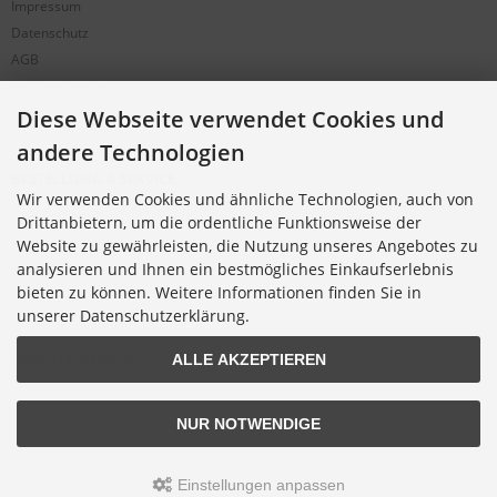
Impressum
Datenschutz
AGB
Partnerprogramm
Cookie Einstellungen
Diese Webseite verwendet Cookies und
andere Technologien
BESTELLUNG & SERVICE
Wir verwenden Cookies und ähnliche Technologien, auch von
Versandkosten
Drittanbietern, um die ordentliche Funktionsweise der
Alternative Bestellwege
Website zu gewährleisten, die Nutzung unseres Angebotes zu
analysieren und Ihnen ein bestmögliches Einkaufserlebnis
Sicher Einkaufen
bieten zu können. Weitere Informationen finden Sie in
Widerrufsrecht
unserer Datenschutzerklärung.
Muster-Widerrufsformular
Widerruf erklären
ALLE AKZEPTIEREN
NUR NOTWENDIGE
Alle Preise inkl. gesetzl. MwSt. zzgl.
Versandkosten
.
Einstellungen anpassen
© 2026 Digitalfotoversand.de • Alle Rechte vorbehalten