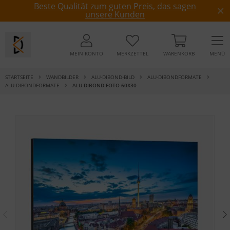
Beste Qualität zum guten Preis, das sagen
unsere Kunden
MEIN KONTO
MERKZETTEL
WARENKORB
MENÜ
STARTSEITE
WANDBILDER
ALU-DIBOND-BILD
ALU-DIBONDFORMATE
ALU-DIBONDFORMATE
ALU DIBOND FOTO 60X30