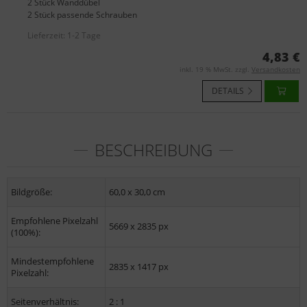
2 Stück Wanddübel
2 Stück passende Schrauben
Lieferzeit:
1-2 Tage
4,83 €
inkl. 19 % MwSt. zzgl.
Versandkosten
DETAILS
BESCHREIBUNG
Bildgröße:
60,0 x 30,0 cm
Empfohlene Pixelzahl
5669 x 2835 px
(100%):
Mindestempfohlene
2835 x 1417 px
Pixelzahl:
Seitenverhältnis:
2 : 1