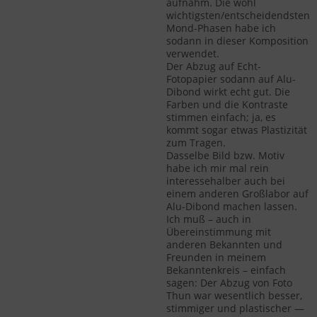
aufnahm. Die wohl
wichtigsten/entscheidendsten
Mond-Phasen habe ich
sodann in dieser Komposition
verwendet.
Der Abzug auf Echt-
Fotopapier sodann auf Alu-
Dibond wirkt echt gut. Die
Farben und die Kontraste
stimmen einfach; ja, es
kommt sogar etwas Plastizität
zum Tragen.
Dasselbe Bild bzw. Motiv
habe ich mir mal rein
interessehalber auch bei
einem anderen Großlabor auf
Alu-Dibond machen lassen.
Ich muß – auch in
Übereinstimmung mit
anderen Bekannten und
Freunden in meinem
Bekanntenkreis – einfach
sagen: Der Abzug von Foto
Thun war wesentlich besser,
stimmiger und plastischer —