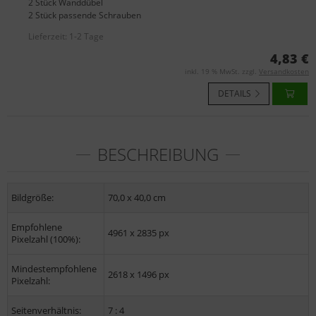
2 Stück Wanddübel
2 Stück passende Schrauben
Lieferzeit:
1-2 Tage
4,83 €
inkl. 19 % MwSt. zzgl.
Versandkosten
DETAILS
BESCHREIBUNG
Bildgröße:
70,0 x 40,0 cm
Empfohlene
4961 x 2835 px
Pixelzahl (100%):
Mindestempfohlene
2618 x 1496 px
Pixelzahl:
Seitenverhältnis:
7 : 4