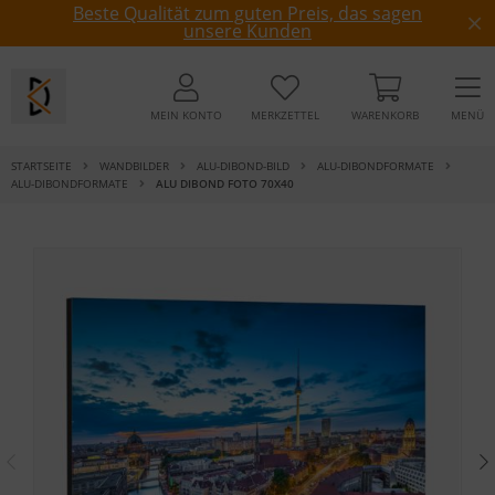
Beste Qualität zum guten Preis, das sagen
unsere Kunden
MEIN KONTO
MERKZETTEL
WARENKORB
MENÜ
STARTSEITE
WANDBILDER
ALU-DIBOND-BILD
ALU-DIBONDFORMATE
ALU-DIBONDFORMATE
ALU DIBOND FOTO 70X40