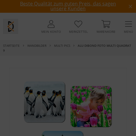
Beste Qualität zum guten Preis, das sagen
unsere Kunden
MEIN KONTO
MERKZETTEL
WARENKORB
MENÜ
STARTSEITE
WANDBILDER
MULTI PICS
ALU DIBOND FOTO MULTI QUADRAT
9