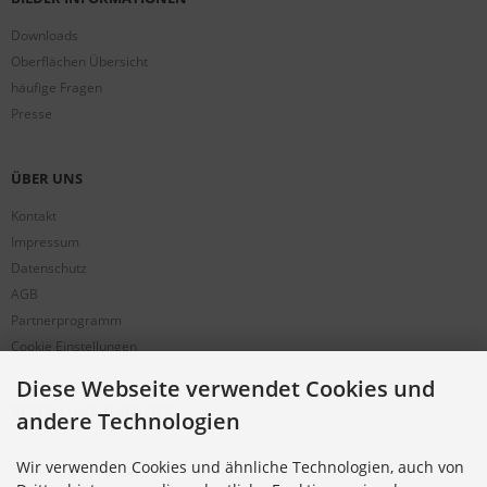
Downloads
Oberflächen Übersicht
häufige Fragen
Presse
ÜBER UNS
Kontakt
Impressum
Datenschutz
AGB
Partnerprogramm
Cookie Einstellungen
Diese Webseite verwendet Cookies und
BESTELLUNG & SERVICE
andere Technologien
Versandkosten
Wir verwenden Cookies und ähnliche Technologien, auch von
Alternative Bestellwege