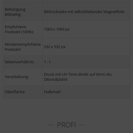
Befestigung
Bildrückseite mit selbstklebender Magnetfolie
Bildseitig:
Empfohlene
1063 x 1063 px
Pixelzahl (100%):
Mindestempfohlene
532 x 532 px
Pixelzahl:
Seitenverhältnis:
1 : 1
Druck mit UV-Tinte direkt auf 3mm Alu
Verarbeitung:
Dibondplatte
Oberfläche:
Halbmatt
PROFI