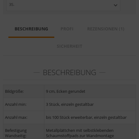
3S.
BESCHREIBUNG
PROFI
REZENSIONEN (1)
SICHERHEIT
BESCHREIBUNG
Bildgröße:
9 cm, Ecken gerundet
Anzahl min:
3 Stück, einzeln gestaltbar
Anzahl max:
bis 100 Stück erweiterbar, einzeln gestaltbar
Befestigung
Metallplättchen mit selbstklebenden
Wandseitig:
Schaumstoffpads zur Wandmontage