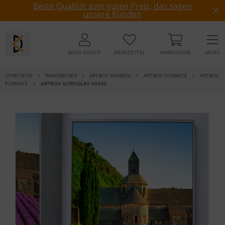
Beste Qualität zum guten Preis, das sagen
unsere Kunden
MEIN KONTO
MERKZETTEL
WARENKORB
MENÜ
STARTSEITE
WANDBILDER
ARTBOX RAHMEN
ARTBOX FORMATE
ARTBOX
FORMATE
ARTBOX ACRYLGLAS 60X40