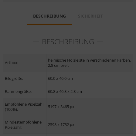
BESCHREIBUNG
SICHERHEIT
BESCHREIBUNG
heimische Holzleiste in verschiedenen Farben,
Artbox:
2,8 cm breit
Bildgröße:
60,0 x 40,0 cm
Rahmengröße:
60,8 x 40,8 x 2,8 cm
Empfohlene Pixelzahl
5197 x 3465 px
(100%):
Mindestempfohlene
2598 x 1732 px
Pixelzahl: