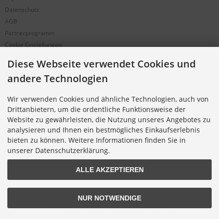
Datenschutz
AGB
Partnerprogramm
Cookie Einstellungen
Diese Webseite verwendet Cookies und
BESTELLUNG & SERVICE
andere Technologien
Versandkosten
Wir verwenden Cookies und ähnliche Technologien, auch von
Alternative Bestellwege
Drittanbietern, um die ordentliche Funktionsweise der
Sicher Einkaufen
Website zu gewährleisten, die Nutzung unseres Angebotes zu
Widerrufsrecht
analysieren und Ihnen ein bestmögliches Einkaufserlebnis
Muster-Widerrufsformular
bieten zu können. Weitere Informationen finden Sie in
unserer Datenschutzerklärung.
Widerruf erklären
ALLE AKZEPTIEREN
NUR NOTWENDIGE
Alle Preise inkl. gesetzl. MwSt. zzgl.
Versandkosten
.
© 2026 Digitalfotoversand.de • Alle Rechte vorbehalten