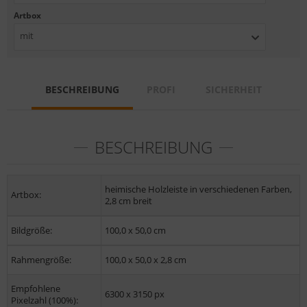
Artbox
mit
BESCHREIBUNG
PROFI
SICHERHEIT
BESCHREIBUNG
heimische Holzleiste in verschiedenen Farben,
Artbox:
2,8 cm breit
Bildgröße:
100,0 x 50,0 cm
Rahmengröße:
100,0 x 50,0 x 2,8 cm
Empfohlene
6300 x 3150 px
Pixelzahl (100%):