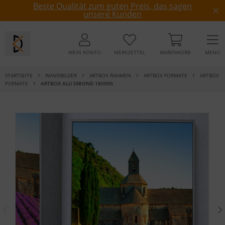
Beste Qualität zum guten Preis, das sagen
unsere Kunden
MEIN KONTO
MERKZETTEL
WARENKORB
MENÜ
STARTSEITE
WANDBILDER
ARTBOX RAHMEN
ARTBOX FORMATE
ARTBOX
FORMATE
ARTBOX ALU DIBOND 180X90