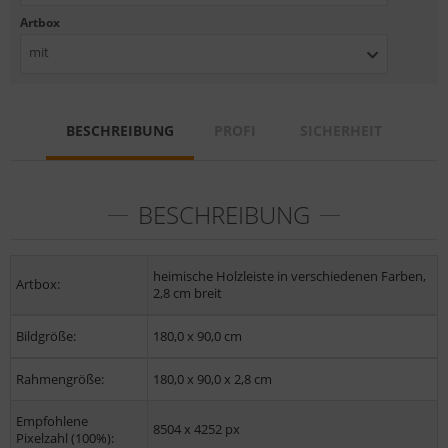
Artbox
mit
BESCHREIBUNG
PROFI
SICHERHEIT
BESCHREIBUNG
heimische Holzleiste in verschiedenen Farben,
Artbox:
2,8 cm breit
Bildgröße:
180,0 x 90,0 cm
Rahmengröße:
180,0 x 90,0 x 2,8 cm
Empfohlene
8504 x 4252 px
Pixelzahl (100%):