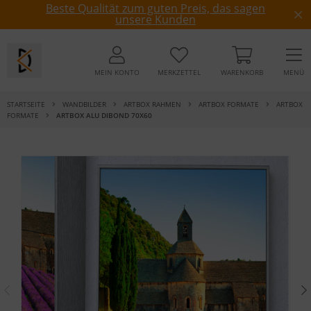
Beste Qualität zum guten Preis, das sagen
unsere Kunden
MEIN KONTO
MERKZETTEL
WARENKORB
MENÜ
STARTSEITE
WANDBILDER
ARTBOX RAHMEN
ARTBOX FORMATE
ARTBOX
FORMATE
ARTBOX ALU DIBOND 70X60