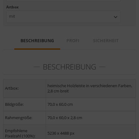
Artbox
mit
BESCHREIBUNG
PROFI
SICHERHEIT
BESCHREIBUNG
heimische Holzleiste in verschiedenen Farben,
Artbox:
2,8 cm breit
Bildgröße:
70,0 x 60,0 cm
Rahmengröße:
70,0 x 60,0 x 2,8 cm
Empfohlene
5236 x 4488 px
Pixelzahl (100%):