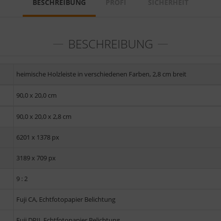
BESCHREIBUNG
PROFI
SICHERHEIT
BESCHREIBUNG
heimische Holzleiste in verschiedenen Farben, 2,8 cm breit
90,0 x 20,0 cm
90,0 x 20,0 x 2,8 cm
6201 x 1378 px
3189 x 709 px
9 : 2
Fuji CA, Echtfotopapier Belichtung
Fuji DPII, Echtfotopapier Belichtung