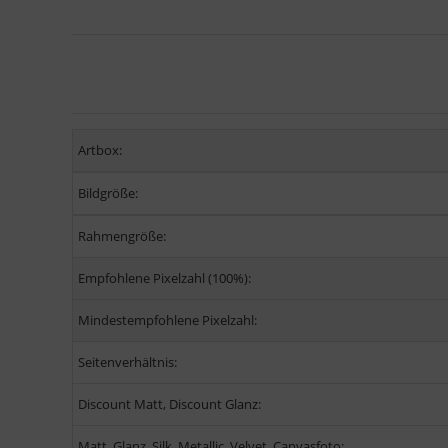
Artbox:
Bildgröße:
Rahmengröße:
Empfohlene Pixelzahl (100%):
Mindestempfohlene Pixelzahl:
Seitenverhältnis:
Discount Matt, Discount Glanz:
Matt, Glanz, Silk, Metallic, Velvet, Canvasfoto: