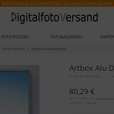
Beste Qualität zum guten Preis, das sagen unsere Kunden
FOTO-POSTER
FOTOKALENDER
KARTE
ARTBOX FORMATE
ARTBOX ALU DIBOND 90X20
Artbox Alu 
B
80,29 €
inkl. 19 % MwSt. zzgl.
Versandkosten
Lieferzeit:
1 Woche