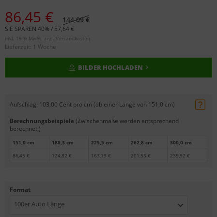
86,45 €
144,09 €
SIE SPAREN 40% / 57,64 €
inkl. 19 % MwSt. zzgl.
Versandkosten
Lieferzeit:
1 Woche
BILDER HOCHLADEN
Aufschlag:
103,00 Cent pro cm (ab einer Länge von 151,0 cm)
Berechnungsbeispiele
(Zwischenmaße werden entsprechend
berechnet.)
151,0 cm
188,3 cm
225,5 cm
262,8 cm
300,0 cm
86,45 €
124,82 €
163,19 €
201,55 €
239,92 €
Format
100er Auto Länge