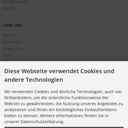
häufige Fragen
Presse
ÜBER UNS
Kontakt
Impressum
Datenschutz
AGB
Partnerprogramm
Cookie Einstellungen
Diese Webseite verwendet Cookies und
andere Technologien
BESTELLUNG & SERVICE
Wir verwenden Cookies und ähnliche Technologien, auch von
Versandkosten
Drittanbietern, um die ordentliche Funktionsweise der
Alternative Bestellwege
Website zu gewährleisten, die Nutzung unseres Angebotes zu
analysieren und Ihnen ein bestmögliches Einkaufserlebnis
Sicher Einkaufen
bieten zu können. Weitere Informationen finden Sie in
Widerrufsrecht
unserer Datenschutzerklärung.
Muster-Widerrufsformular