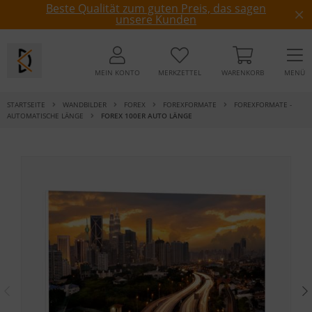
Beste Qualität zum guten Preis, das sagen
unsere Kunden
MEIN KONTO
MERKZETTEL
WARENKORB
MENÜ
STARTSEITE
WANDBILDER
FOREX
FOREXFORMATE
FOREXFORMATE -
AUTOMATISCHE LÄNGE
FOREX 100ER AUTO LÄNGE