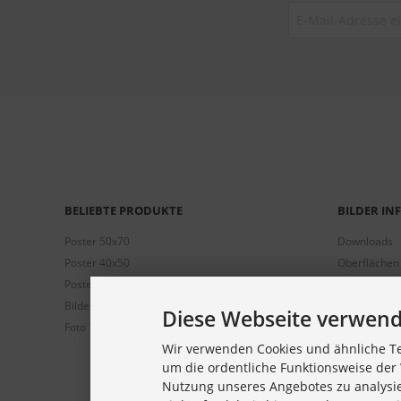
BELIEBTE PRODUKTE
BILDER I
Poster 50x70
Downloads
Poster 40x50
Oberflächen
Poster 30x40
häufige Fra
Bilder Leinwand 200x140
Presse
Diese Webseite verwend
Foto 13x18
Wir verwenden Cookies und ähnliche Te
um die ordentliche Funktionsweise der 
Nutzung unseres Angebotes zu analysi