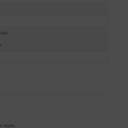
ruck)
z
en Maße.