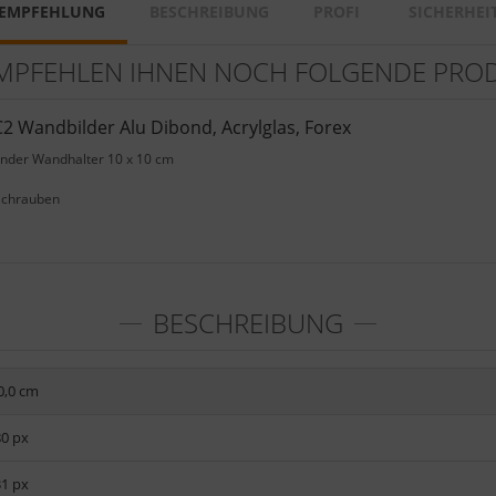
EMPFEHLUNG
BESCHREIBUNG
PROFI
SICHERHEI
MPFEHLEN IHNEN NOCH FOLGENDE PRO
2 Wandbilder Alu Dibond, Acrylglas, Forex
ender Wandhalter 10 x 10 cm
Schrauben
e
BESCHREIBUNG
0,0 cm
80 px
31 px