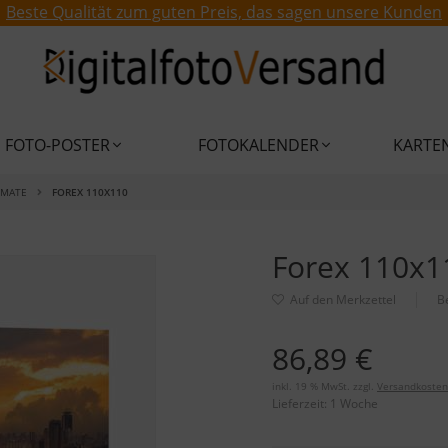
Beste Qualität zum guten Preis, das sagen unsere Kunden
FOTO-POSTER
FOTOKALENDER
KARTE
RMATE
FOREX 110X110
Forex 110x1
B
86,89 €
inkl. 19 % MwSt. zzgl.
Versandkosten
Lieferzeit:
1 Woche