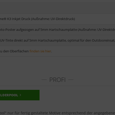
me® K3 Inkjet Druck (Außnahme: UV-Direktdruck)
Foto-Poster aufgezogen auf 5mm Hartschaumplatte (Außnahme: UV-Direktd
 UV-Tinte direkt auf 5mm Hartschaumplatte, optimal für den Outdooreinsat
u den Oberflächen
finden sie hier
.
PROFI
ILDERPOOL
pool" nur für fertig gestaltete Motive entsprechend der angegeben