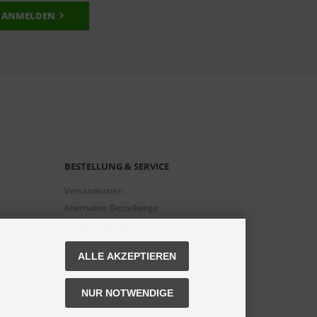
ANMELDEN
BESTELLUNG & SERVICE
Versandkosten
Alternative Bestellwege
Sicher Einkaufen
Widerrufsrecht
ALLE AKZEPTIEREN
Muster-Widerrufsformular
Widerruf erklären
NUR NOTWENDIGE