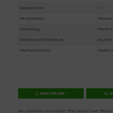
Seitenverhältnis:
1 : 1
Alle Oberflächen:
Ultrachro
Verarbeitung:
Fine-Art 
Verarbeitung UV-Direktdruck:
Druck mit
Oberflächenstruktur:
Angaben z
PROFI UPLOAD
B
Wir empfehlen die Funktion "Profi Upload" und "Bilder