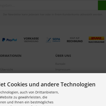
Der Newsletter kann jederzeit hier oder in Ihrem Kundenkonto abbestellt werden.
NFORMATIONEN
ÜBER UNS
Kontakt
 Übersicht
Impressum
gen
Datenschutz
AGB
et Cookies und andere Technologien
Partnerprogramm
chnologien, auch von Drittanbietern,
Cookie Einstellungen
Website zu gewährleisten, die
eren und Ihnen ein bestmögliches