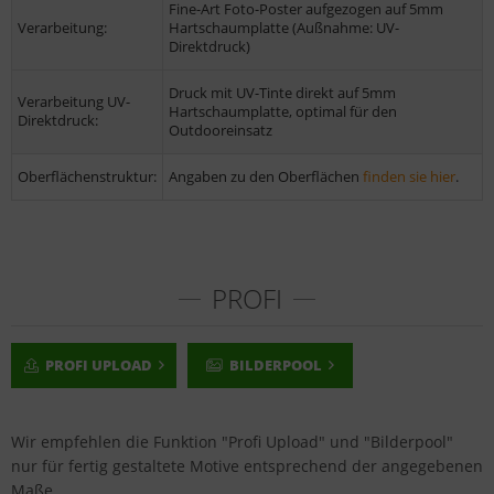
Fine-Art Foto-Poster aufgezogen auf 5mm
Verarbeitung:
Hartschaumplatte (Außnahme: UV-
Direktdruck)
Druck mit UV-Tinte direkt auf 5mm
Verarbeitung UV-
Hartschaumplatte, optimal für den
Direktdruck:
Outdooreinsatz
Oberflächenstruktur:
Angaben zu den Oberflächen
finden sie hier
.
PROFI
PROFI UPLOAD
BILDERPOOL
Wir empfehlen die Funktion "Profi Upload" und "Bilderpool"
nur für fertig gestaltete Motive entsprechend der angegebenen
Maße.