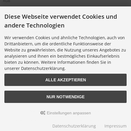
AGB
Partnerprogramm
Cookie Einstellungen
Diese Webseite verwendet Cookies und
andere Technologien
BESTELLUNG & SERVICE
Wir verwenden Cookies und ähnliche Technologien, auch von
Versandkosten
Drittanbietern, um die ordentliche Funktionsweise der
Alternative Bestellwege
Website zu gewährleisten, die Nutzung unseres Angebotes zu
analysieren und Ihnen ein bestmögliches Einkaufserlebnis
Sicher Einkaufen
bieten zu können. Weitere Informationen finden Sie in
Widerrufsrecht
unserer Datenschutzerklärung.
Muster-Widerrufsformular
Widerruf erklären
ALLE AKZEPTIEREN
NUR NOTWENDIGE
Alle Preise inkl. gesetzl. MwSt. zzgl.
Versandkosten
.
Einstellungen anpassen
© 2026 Digitalfotoversand.de • Alle Rechte vorbehalten
modified eCommerce Shopsoftware © 2009-2026 • Template-Programmierung Rehm
Webdesign
Datenschutzerklärung
Impressum