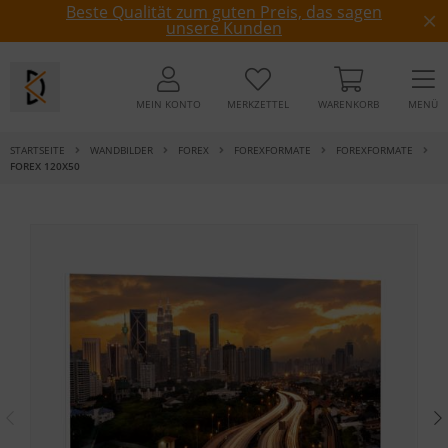
Beste Qualität zum guten Preis, das sagen
unsere Kunden
MEIN KONTO
MERKZETTEL
WARENKORB
MENÜ
STARTSEITE
WANDBILDER
FOREX
FOREXFORMATE
FOREXFORMATE
FOREX 120X50