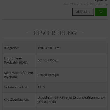
inkl. 19 % MwSt. zzgl.
Versandkosten
DETAILS
BESCHREIBUNG
Bildgröße:
120,0 x 50,0 cm
Empfohlene
6614 x 2756 px
Pixelzahl (100%):
Mindestempfohlene
3780 x 1575 px
Pixelzahl:
Seitenverhältnis:
12 : 5
Ultrachrome® K3 Inkjet Druck (Außnahme: UV-
Alle Oberflächen:
Direktdruck)