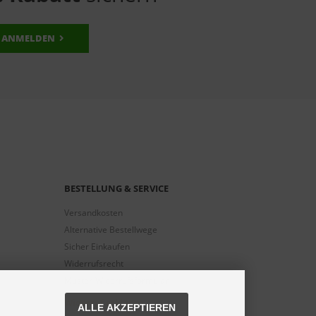
ANMELDEN
BESTELLUNG & SERVICE
Versandkosten
Alternative Bestellwege
Sicher Einkaufen
Widerrufsrecht
Muster-Widerrufsformular
Widerruf erklären
ALLE AKZEPTIEREN