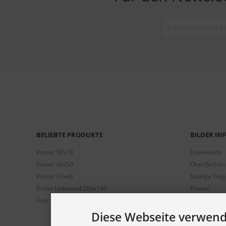
BELIEBTE PRODUKTE
BILDER I
Poster 50x70
Downloads
Poster 40x50
Oberflächen
Poster 30x40
häufige Fra
Bilder Leinwand 200x140
Presse
Foto 13x18
Diese Webseite verwend