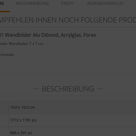
NG
BESCHREIBUNG
PROFI
REZENSIONEN (2)
MPFEHLEN IHNEN NOCH FOLGENDE PRO
1 Wandbilder Alu Dibond, Acrylglas, Forex
ender Wandhalter 7 x 7 cm
Schraube
e
BESCHREIBUNG
15,0 x 10,0 cm
1772 x 1181 px
886 x 591 px