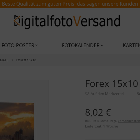
Beste Qualität zum guten Preis, das sagen unsere Kunden
FOTO-POSTER
FOTOKALENDER
KARTE
RMATE
FOREX 15X10
Forex 15x10
B
8,02 €
inkl. 19 % MwSt. zzgl.
Versandkosten
Lieferzeit:
1 Woche