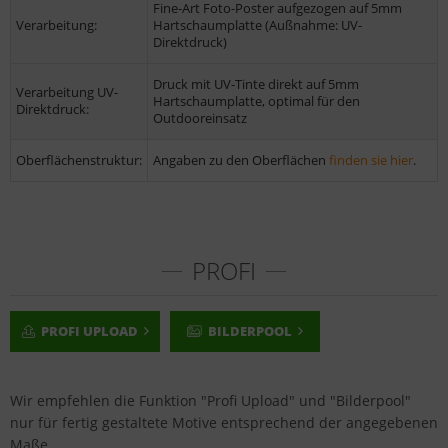
Fine-Art Foto-Poster aufgezogen auf 5mm
Verarbeitung:
Hartschaumplatte (Außnahme: UV-
Direktdruck)
Druck mit UV-Tinte direkt auf 5mm
Verarbeitung UV-
Hartschaumplatte, optimal für den
Direktdruck:
Outdooreinsatz
Oberflächenstruktur:
Angaben zu den Oberflächen
finden sie hier
.
PROFI
PROFI UPLOAD
BILDERPOOL
Wir empfehlen die Funktion "Profi Upload" und "Bilderpool"
nur für fertig gestaltete Motive entsprechend der angegebenen
Maße.