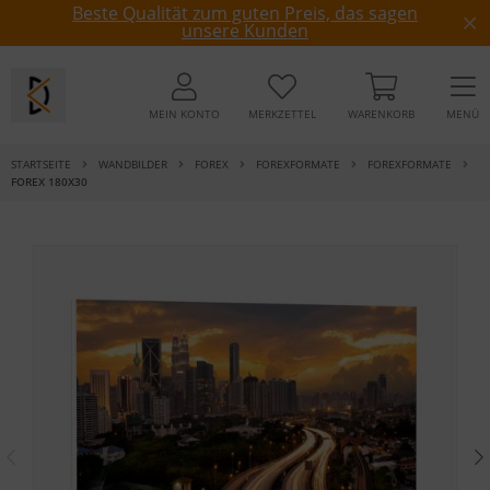
Beste Qualität zum guten Preis, das sagen
unsere Kunden
MEIN KONTO
MERKZETTEL
WARENKORB
MENÜ
STARTSEITE
WANDBILDER
FOREX
FOREXFORMATE
FOREXFORMATE
FOREX 180X30