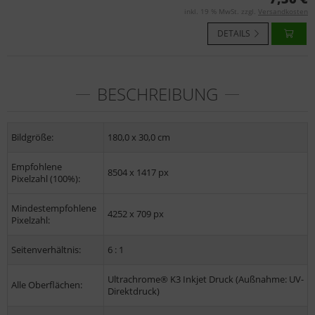
inkl. 19 % MwSt. zzgl.
Versandkosten
DETAILS
BESCHREIBUNG
Bildgröße:
180,0 x 30,0 cm
Empfohlene
8504 x 1417 px
Pixelzahl (100%):
Mindestempfohlene
4252 x 709 px
Pixelzahl:
Seitenverhältnis:
6 : 1
Ultrachrome® K3 Inkjet Druck (Außnahme: UV-
Alle Oberflächen:
Direktdruck)