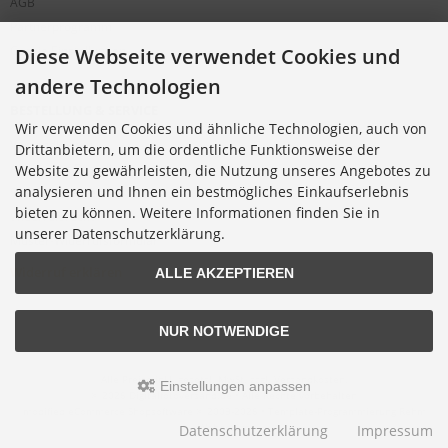
AGB
Partnerprogramm
Cookie Einstellungen
Diese Webseite verwendet Cookies und
andere Technologien
BESTELLUNG & SERVICE
Wir verwenden Cookies und ähnliche Technologien, auch von
Versandkosten
Drittanbietern, um die ordentliche Funktionsweise der
Alternative Bestellwege
Website zu gewährleisten, die Nutzung unseres Angebotes zu
analysieren und Ihnen ein bestmögliches Einkaufserlebnis
Sicher Einkaufen
bieten zu können. Weitere Informationen finden Sie in
Widerrufsrecht
unserer Datenschutzerklärung.
Muster-Widerrufsformular
Widerruf erklären
ALLE AKZEPTIEREN
NUR NOTWENDIGE
Alle Preise inkl. gesetzl. MwSt. zzgl.
Versandkosten
.
Einstellungen anpassen
© 2026 Digitalfotoversand.de • Alle Rechte vorbehalten
modified eCommerce Shopsoftware © 2009-2026 • Template-Programmierung Rehm
Webdesign
Datenschutzerklärung
Impressum