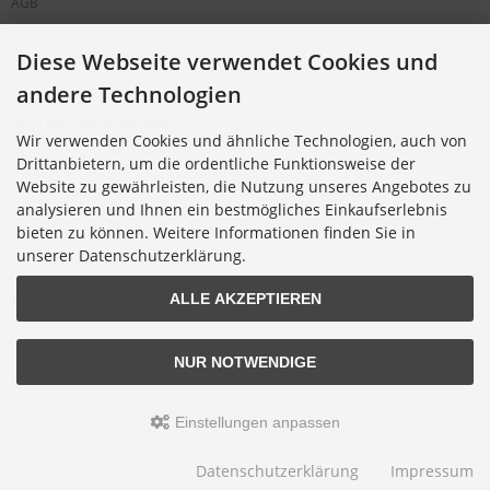
AGB
Partnerprogramm
Cookie Einstellungen
Diese Webseite verwendet Cookies und
andere Technologien
BESTELLUNG & SERVICE
Wir verwenden Cookies und ähnliche Technologien, auch von
Versandkosten
Drittanbietern, um die ordentliche Funktionsweise der
Alternative Bestellwege
Website zu gewährleisten, die Nutzung unseres Angebotes zu
analysieren und Ihnen ein bestmögliches Einkaufserlebnis
Sicher Einkaufen
bieten zu können. Weitere Informationen finden Sie in
Widerrufsrecht
unserer Datenschutzerklärung.
Muster-Widerrufsformular
Widerruf erklären
ALLE AKZEPTIEREN
NUR NOTWENDIGE
Alle Preise inkl. gesetzl. MwSt. zzgl.
Versandkosten
.
Einstellungen anpassen
© 2026 Digitalfotoversand.de • Alle Rechte vorbehalten
modified eCommerce Shopsoftware © 2009-2026 • Template-Programmierung Rehm
Webdesign
Datenschutzerklärung
Impressum