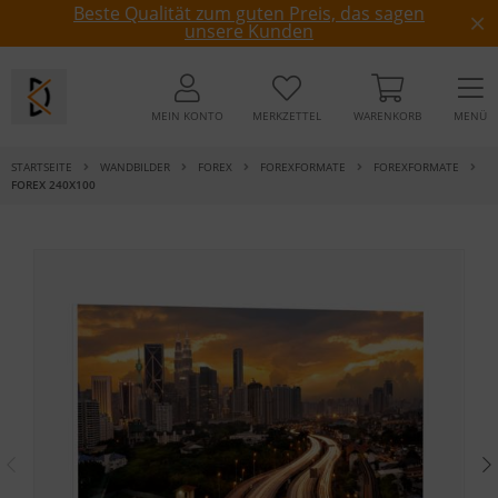
Beste Qualität zum guten Preis, das sagen
unsere Kunden
MEIN KONTO
MERKZETTEL
WARENKORB
MENÜ
STARTSEITE
WANDBILDER
FOREX
FOREXFORMATE
FOREXFORMATE
FOREX 240X100