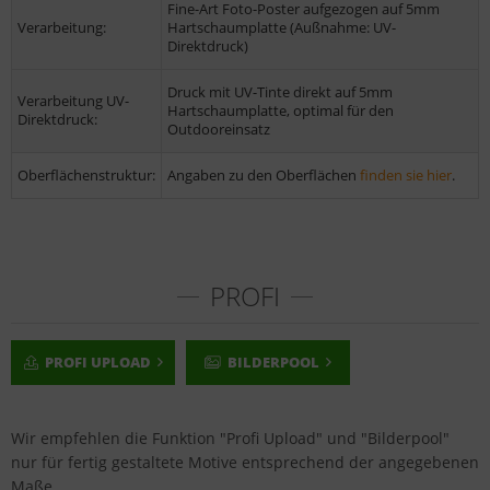
Fine-Art Foto-Poster aufgezogen auf 5mm
Verarbeitung:
Hartschaumplatte (Außnahme: UV-
Direktdruck)
Druck mit UV-Tinte direkt auf 5mm
Verarbeitung UV-
Hartschaumplatte, optimal für den
Direktdruck:
Outdooreinsatz
Oberflächenstruktur:
Angaben zu den Oberflächen
finden sie hier
.
PROFI
PROFI UPLOAD
BILDERPOOL
Wir empfehlen die Funktion "Profi Upload" und "Bilderpool"
nur für fertig gestaltete Motive entsprechend der angegebenen
Maße.