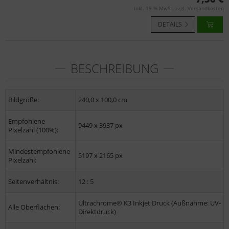
inkl. 19 % MwSt. zzgl.
Versandkosten
DETAILS
BESCHREIBUNG
Bildgröße:
240,0 x 100,0 cm
Empfohlene
9449 x 3937 px
Pixelzahl (100%):
Mindestempfohlene
5197 x 2165 px
Pixelzahl:
Seitenverhältnis:
12 : 5
Ultrachrome® K3 Inkjet Druck (Außnahme: UV-
Alle Oberflächen:
Direktdruck)