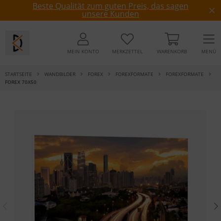
Beste Qualität zum guten Preis, das sagen
unsere Kunden
MEIN KONTO
MERKZETTEL
WARENKORB
MENÜ
STARTSEITE
WANDBILDER
FOREX
FOREXFORMATE
FOREXFORMATE
FOREX 70X50