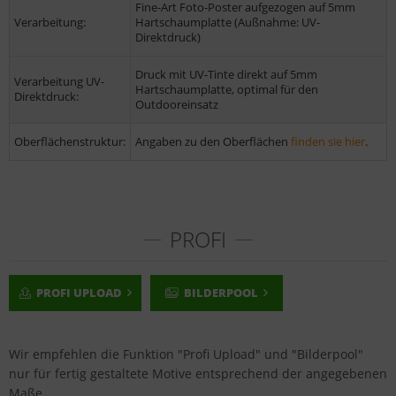
Fine-Art Foto-Poster aufgezogen auf 5mm
Verarbeitung:
Hartschaumplatte (Außnahme: UV-
Direktdruck)
Druck mit UV-Tinte direkt auf 5mm
Verarbeitung UV-
Hartschaumplatte, optimal für den
Direktdruck:
Outdooreinsatz
Oberflächenstruktur:
Angaben zu den Oberflächen
finden sie hier
.
PROFI
PROFI UPLOAD
BILDERPOOL
Wir empfehlen die Funktion "Profi Upload" und "Bilderpool"
nur für fertig gestaltete Motive entsprechend der angegebenen
Maße.