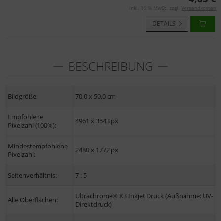
inkl. 19 % MwSt. zzgl.
Versandkosten
DETAILS
BESCHREIBUNG
Bildgröße:
70,0 x 50,0 cm
Empfohlene
4961 x 3543 px
Pixelzahl (100%):
Mindestempfohlene
2480 x 1772 px
Pixelzahl:
Seitenverhältnis:
7 : 5
Ultrachrome® K3 Inkjet Druck (Außnahme: UV-
Alle Oberflächen:
Direktdruck)