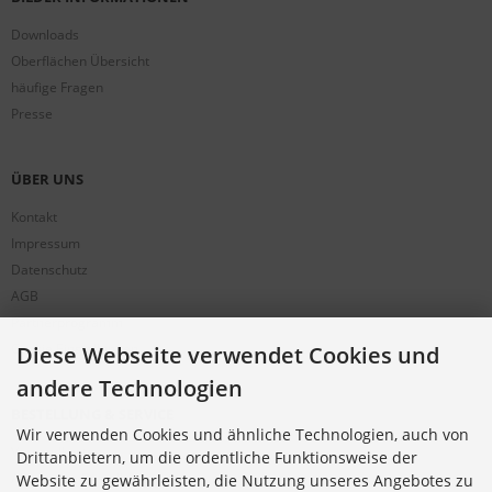
Downloads
Oberflächen Übersicht
häufige Fragen
Presse
ÜBER UNS
Kontakt
Impressum
Datenschutz
AGB
Partnerprogramm
Cookie Einstellungen
Diese Webseite verwendet Cookies und
andere Technologien
BESTELLUNG & SERVICE
Wir verwenden Cookies und ähnliche Technologien, auch von
Versandkosten
Drittanbietern, um die ordentliche Funktionsweise der
Alternative Bestellwege
Website zu gewährleisten, die Nutzung unseres Angebotes zu