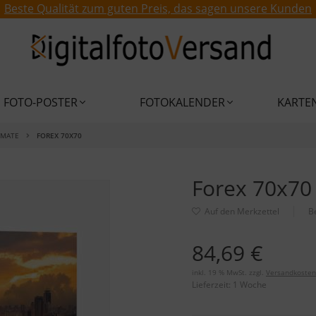
Beste Qualität zum guten Preis, das sagen unsere Kunden
FOTO-POSTER
FOTOKALENDER
KARTE
RMATE
FOREX 70X70
Forex 70x70
B
84,69 €
inkl. 19 % MwSt. zzgl.
Versandkosten
Lieferzeit:
1 Woche