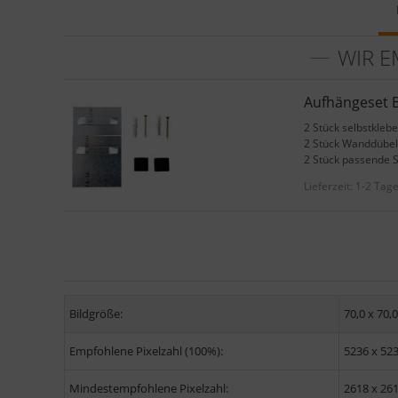
WIR E
Aufhängeset B
2 Stück selbstkleb
2 Stück Wanddübel
2 Stück passende 
Lieferzeit:
1-2 Tag
Bildgröße:
70,0 x 70,
Empfohlene Pixelzahl (100%):
5236 x 52
Mindestempfohlene Pixelzahl:
2618 x 26