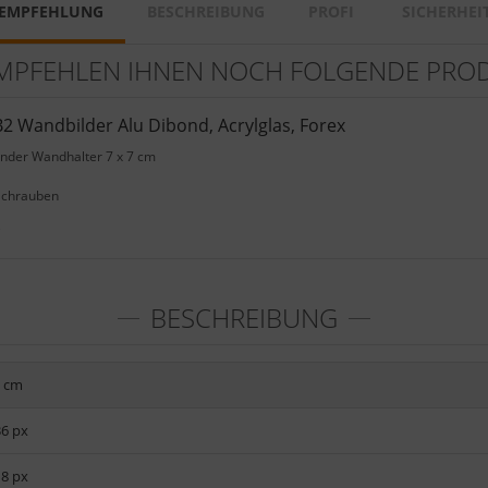
EMPFEHLUNG
BESCHREIBUNG
PROFI
SICHERHEI
MPFEHLEN IHNEN NOCH FOLGENDE PRO
2 Wandbilder Alu Dibond, Acrylglas, Forex
ender Wandhalter 7 x 7 cm
Schrauben
e
BESCHREIBUNG
0 cm
36 px
18 px