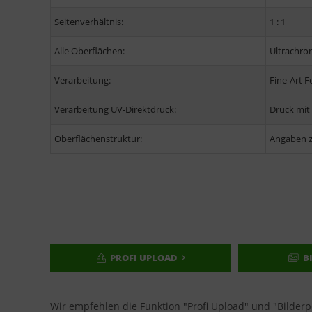
Seitenverhältnis:
1 : 1
Alle Oberflächen:
Ultrachro
Verarbeitung:
Fine-Art 
Verarbeitung UV-Direktdruck:
Druck mit
Oberflächenstruktur:
Angaben z
PROFI UPLOAD
B
Wir empfehlen die Funktion "Profi Upload" und "Bilder