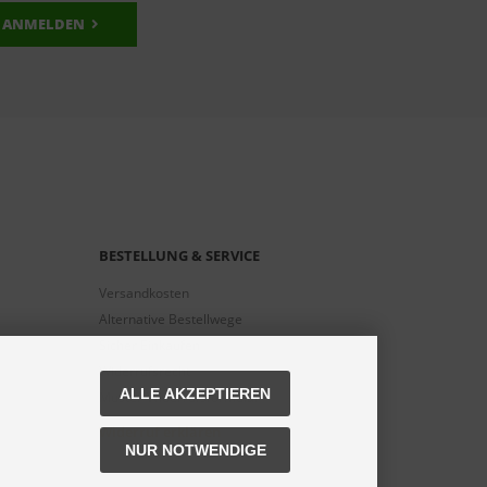
ANMELDEN
BESTELLUNG & SERVICE
Versandkosten
Alternative Bestellwege
Sicher Einkaufen
Widerrufsrecht
ALLE AKZEPTIEREN
Muster-Widerrufsformular
Widerruf erklären
NUR NOTWENDIGE