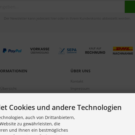
Der Newsletter kann jederzeit hier oder in Ihrem Kundenkonto abbestellt werden.
NFORMATIONEN
ÜBER UNS
Kontakt
 Übersicht
Impressum
gen
Datenschutz
AGB
et Cookies und andere Technologien
Partnerprogramm
chnologien, auch von Drittanbietern,
Cookie Einstellungen
Website zu gewährleisten, die
eren und Ihnen ein bestmögliches