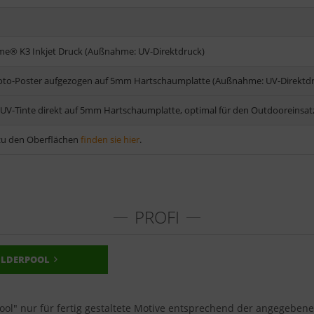
me® K3 Inkjet Druck (Außnahme: UV-Direktdruck)
Foto-Poster aufgezogen auf 5mm Hartschaumplatte (Außnahme: UV-Direktd
 UV-Tinte direkt auf 5mm Hartschaumplatte, optimal für den Outdooreinsat
u den Oberflächen
finden sie hier
.
PROFI
ILDERPOOL
pool" nur für fertig gestaltete Motive entsprechend der angegeben