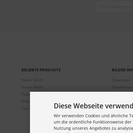
BELIEBTE PRODUKTE
BILDER I
Poster 50x70
Downloads
Poster 40x50
Oberflächen
Poster 30x40
häufige Fra
Bilder Leinwand 200x140
Presse
Diese Webseite verwend
Foto 13x18
Wir verwenden Cookies und ähnliche Te
um die ordentliche Funktionsweise der 
Nutzung unseres Angebotes zu analysi