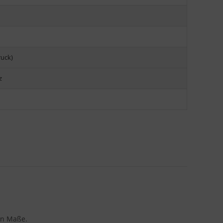
ruck)
z
en Maße.