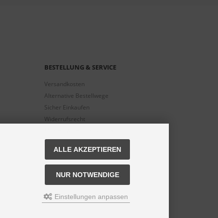
BESTELLUNG & SERVICE
Versandkosten
Alternative Bestellwege
Sicher Einkaufen
Widerrufsrecht
Muster-Widerrufsformular
Widerruf erklären
ALLE AKZEPTIEREN
NUR NOTWENDIGE
Einstellungen anpassen
n