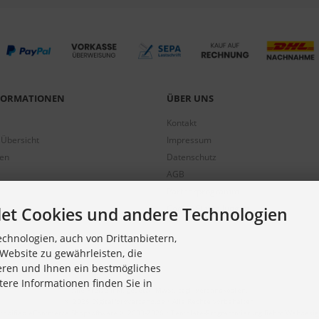
NFORMATIONEN
ÜBER UNS
Kontakt
 Übersicht
Impressum
gen
Datenschutz
AGB
Partnerprogramm
Cookie Einstellungen
et Cookies und andere Technologien
chnologien, auch von Drittanbietern,
Website zu gewährleisten, die
eren und Ihnen ein bestmögliches
tere Informationen finden Sie in
Alle Preise inkl. gesetzl. MwSt. zzgl.
Versandkosten
.
© 2026 Digitalfotoversand.de • Alle Rechte vorbehalten
modified eCommerce Shopsoftware © 2009-2026 • Template-Programmierung Rehm Webdesig