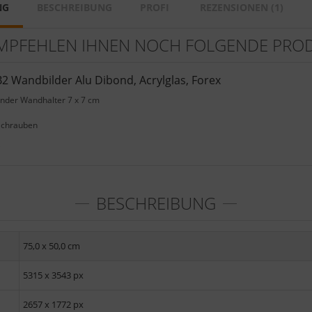
NG
BESCHREIBUNG
PROFI
REZENSIONEN (1)
MPFEHLEN IHNEN NOCH FOLGENDE PRO
2 Wandbilder Alu Dibond, Acrylglas, Forex
ender Wandhalter 7 x 7 cm
Schrauben
e
BESCHREIBUNG
75,0 x 50,0 cm
5315 x 3543 px
2657 x 1772 px