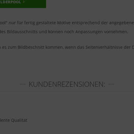
ILDERPOOL
pool" nur für fertig gestaltete Motive entsprechend der angegeben
u des Bildausschnitts und können noch Anpassungen vornehmen.
nn es zum Bildbeschnitt kommen, wenn das Seitenverhältnisse der 
KUNDENREZENSIONEN:
ente Qualität