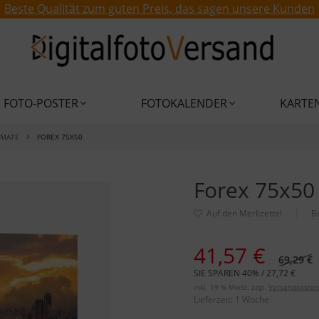
Beste Qualität zum guten Preis, das sagen unsere Kunden
FOTO-POSTER
FOTOKALENDER
KARTE
RMATE
FOREX 75X50
Forex 75x50
B
41,57 €
69,29 €
SIE SPAREN 40% / 27,72 €
inkl. 19 % MwSt. zzgl.
Versandkosten
Lieferzeit:
1 Woche