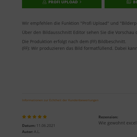
PROFI UPLOAD
B
Wir empfehlen die Funktion "Profi Upload" und "Bilder
Über den Bildausschnitt Editor sehen Sie die Vorscha
Die Produktion erfolgt nach dem (FF) Bildbeschnitt.
(FF): Wir produzieren das Bild formatfüllend. Dabei ka
Informationen zur Echtheit der Kundenbewertungen
Rezension:
Wie gewohnt excell
Datum:
11.06.2021
Autor:
A.L.