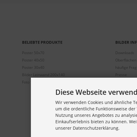
BELIEBTE PRODUKTE
BILDER I
Poster 50x70
Downloads
Poster 40x50
Oberflächen
Poster 30x40
häufige Fra
Bilder Leinwand 200x140
Presse
Foto 13x18
Diese Webseite verwend
Wir verwenden Cookies und ähnliche Te
um die ordentliche Funktionsweise der 
Nutzung unseres Angebotes zu analysi
Einkaufserlebnis bieten zu können. Wei
unserer Datenschutzerklärung.