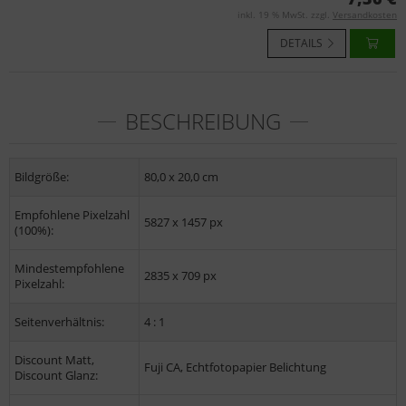
inkl. 19 % MwSt. zzgl.
Versandkosten
DETAILS
BESCHREIBUNG
Bildgröße:
80,0 x 20,0 cm
Empfohlene Pixelzahl
5827 x 1457 px
(100%):
Mindestempfohlene
2835 x 709 px
Pixelzahl:
Seitenverhältnis:
4 : 1
Discount Matt,
Fuji CA, Echtfotopapier Belichtung
Discount Glanz: