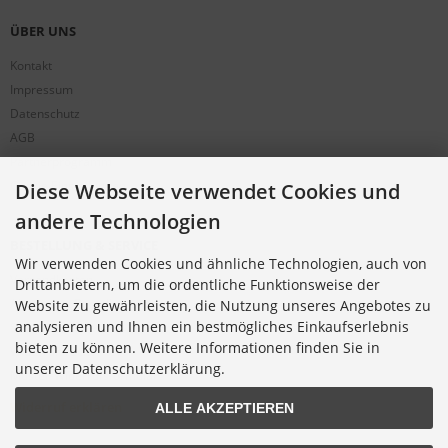
ÜBER UNS
Kontakt
Impressum
Datenschutz
AGB
Partnerprogramm
Cookie Einstellungen
Diese Webseite verwendet Cookies und
andere Technologien
BESTELLUNG & SERVICE
Wir verwenden Cookies und ähnliche Technologien, auch von
Versandkosten
Drittanbietern, um die ordentliche Funktionsweise der
Alternative Bestellwege
Website zu gewährleisten, die Nutzung unseres Angebotes zu
analysieren und Ihnen ein bestmögliches Einkaufserlebnis
Sicher Einkaufen
bieten zu können. Weitere Informationen finden Sie in
Widerrufsrecht
unserer Datenschutzerklärung.
Muster-Widerrufsformular
Widerruf erklären
ALLE AKZEPTIEREN