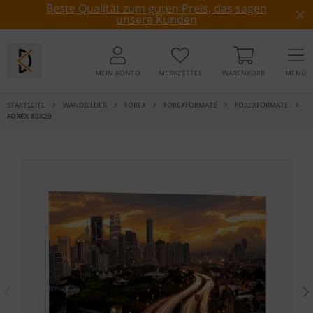
Beste Qualität zum guten Preis, das sagen
unsere Kunden
MEIN KONTO
MERKZETTEL
WARENKORB
MENÜ
STARTSEITE
WANDBILDER
FOREX
FOREXFORMATE
FOREXFORMATE
FOREX 80X20