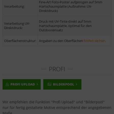
Fine-Art Foto-Poster aufgezogen auf 5mm
Verarbeitung:
Hartschaumplatte (Außnahme: UV-
Direktdruck)
Druck mit UV-Tinte direkt auf 5mm
Verarbeitung UV-
Hartschaumplatte, optimal für den
Direktdruck:
Outdooreinsatz
Oberflächenstruktur:
Angaben zu den Oberflächen
finden sie hier
.
PROFI
PROFI UPLOAD
BILDERPOOL
Wir empfehlen die Funktion "Profi Upload" und "Bilderpool"
nur für fertig gestaltete Motive entsprechend der angegebenen
Maße.