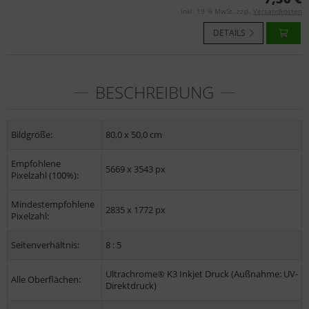
inkl. 19 % MwSt. zzgl.
Versandkosten
DETAILS
BESCHREIBUNG
Bildgröße:
80,0 x 50,0 cm
Empfohlene
5669 x 3543 px
Pixelzahl (100%):
Mindestempfohlene
2835 x 1772 px
Pixelzahl:
Seitenverhältnis:
8 : 5
Ultrachrome® K3 Inkjet Druck (Außnahme: UV-
Alle Oberflächen:
Direktdruck)