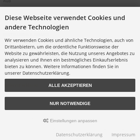
AGB
Partnerprogramm
Cookie Einstellungen
Diese Webseite verwendet Cookies und
andere Technologien
BESTELLUNG & SERVICE
Wir verwenden Cookies und ähnliche Technologien, auch von
Versandkosten
Drittanbietern, um die ordentliche Funktionsweise der
Alternative Bestellwege
Website zu gewährleisten, die Nutzung unseres Angebotes zu
analysieren und Ihnen ein bestmögliches Einkaufserlebnis
Sicher Einkaufen
bieten zu können. Weitere Informationen finden Sie in
Widerrufsrecht
unserer Datenschutzerklärung.
Muster-Widerrufsformular
Widerruf erklären
ALLE AKZEPTIEREN
NUR NOTWENDIGE
Alle Preise inkl. gesetzl. MwSt. zzgl.
Versandkosten
.
Einstellungen anpassen
© 2026 Digitalfotoversand.de • Alle Rechte vorbehalten
modified eCommerce Shopsoftware © 2009-2026 • Template-Programmierung Rehm
Webdesign
Datenschutzerklärung
Impressum