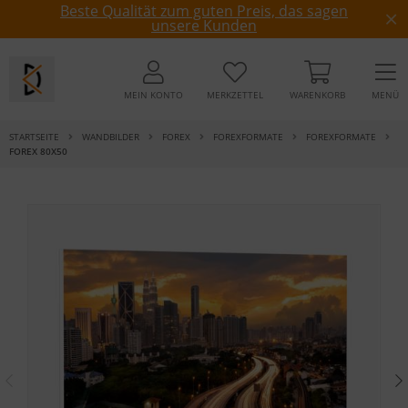
Beste Qualität zum guten Preis, das sagen
unsere Kunden
MEIN KONTO
MERKZETTEL
WARENKORB
MENÜ
STARTSEITE
WANDBILDER
FOREX
FOREXFORMATE
FOREXFORMATE
FOREX 80X50