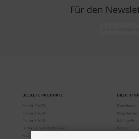
Für den Newsle
BELIEBTE PRODUKTE
BILDER I
Poster 50x70
Downloads
Poster 40x50
Oberflächen
Poster 30x40
häufige Fra
Bilder Leinwand 200x140
Presse
Foto 13x18