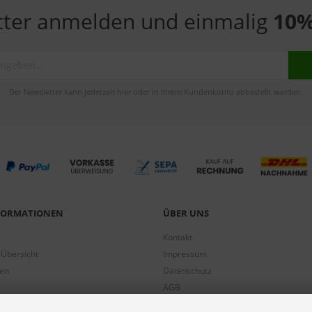
tter anmelden und einmalig
10%
Der Newsletter kann jederzeit hier oder in Ihrem Kundenkonto abbestellt werden.
NFORMATIONEN
ÜBER UNS
Kontakt
 Übersicht
Impressum
gen
Datenschutz
AGB
Partnerprogramm