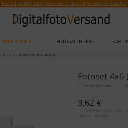
Beste Qualität zum guten Preis, das sagen unsere Kunden
FOTO-POSTER
FOTOKALENDER
KARTE
OTOSETS
FOTOSET 4X6 (SUPERPASS)
Fotoset 4x6 
B
3,62 €
inkl. 19 % MwSt. zzgl.
Versandkosten
Lieferzeit:
1-2 Tage