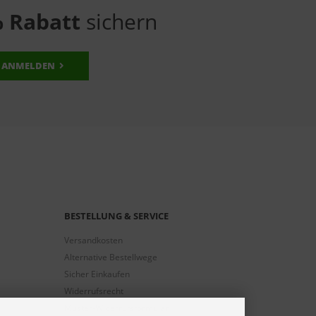
 Rabatt
sichern
ANMELDEN
BESTELLUNG & SERVICE
Versandkosten
Alternative Bestellwege
Sicher Einkaufen
Widerrufsrecht
Muster-Widerrufsformular