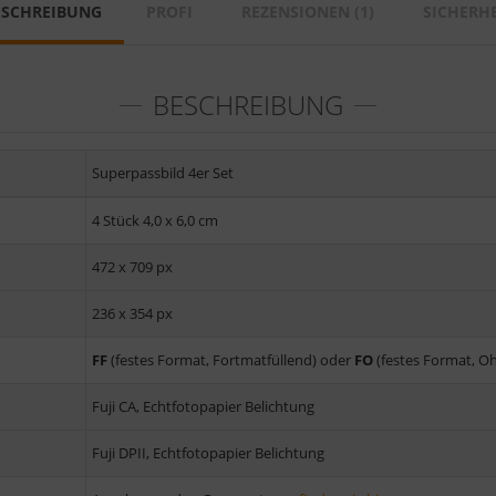
ESCHREIBUNG
PROFI
REZENSIONEN (1)
SICHERHE
BESCHREIBUNG
Superpassbild 4er Set
4 Stück 4,0 x 6,0 cm
472 x 709 px
236 x 354 px
FF
(festes Format, Fortmatfüllend) oder
FO
(festes Format, Oh
Fuji CA, Echtfotopapier Belichtung
Fuji DPII, Echtfotopapier Belichtung