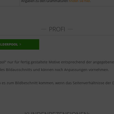
Angaben zu den Grammaturen
finden sie hier
.
PROFI
ILDERPOOL
pool" nur für fertig gestaltete Motive entsprechend der angegeben
u des Bildausschnitts und können noch Anpassungen vornehmen.
nn es zum Bildbeschnitt kommen, wenn das Seitenverhältnisse der 