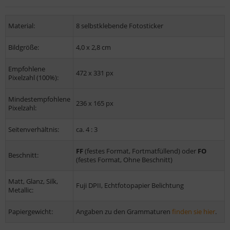
Material:
8 selbstklebende Fotosticker
Bildgröße:
4,0 x 2,8 cm
Empfohlene
472 x 331 px
Pixelzahl (100%):
Mindestempfohlene
236 x 165 px
Pixelzahl:
Seitenverhältnis:
ca. 4 : 3
FF
(festes Format, Fortmatfüllend) oder
FO
Beschnitt:
(festes Format, Ohne Beschnitt)
Matt, Glanz, Silk,
Fuji DPII, Echtfotopapier Belichtung
Metallic:
Papiergewicht:
Angaben zu den Grammaturen
finden sie hier
.