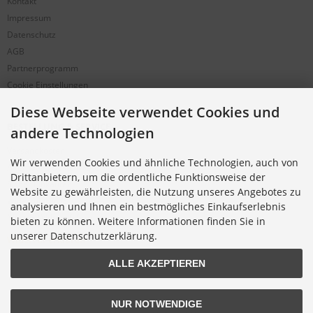
Kontakt
Impressum
Datenschutz
AGB
Partnerprogramm
Cookie Einstellungen
Diese Webseite verwendet Cookies und
BESTELLUNG & SERVICE
andere Technologien
Versandkosten
Wir verwenden Cookies und ähnliche Technologien, auch von
Alternative Bestellwege
Drittanbietern, um die ordentliche Funktionsweise der
Sicher Einkaufen
Website zu gewährleisten, die Nutzung unseres Angebotes zu
Widerrufsrecht
analysieren und Ihnen ein bestmögliches Einkaufserlebnis
Muster-Widerrufsformular
bieten zu können. Weitere Informationen finden Sie in
unserer Datenschutzerklärung.
Widerruf erklären
ALLE AKZEPTIEREN
NUR NOTWENDIGE