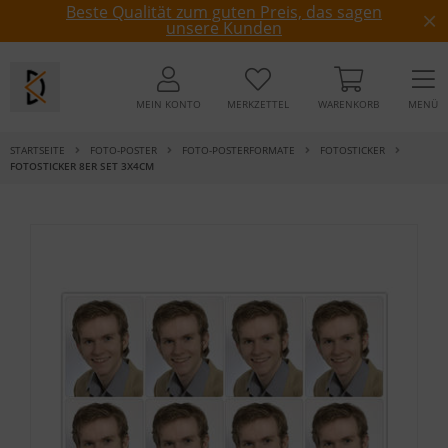
Beste Qualität zum guten Preis, das sagen
unsere Kunden
MEIN KONTO
MERKZETTEL
WARENKORB
MENÜ
STARTSEITE
FOTO-POSTER
FOTO-POSTERFORMATE
FOTOSTICKER
FOTOSTICKER 8ER SET 3X4CM