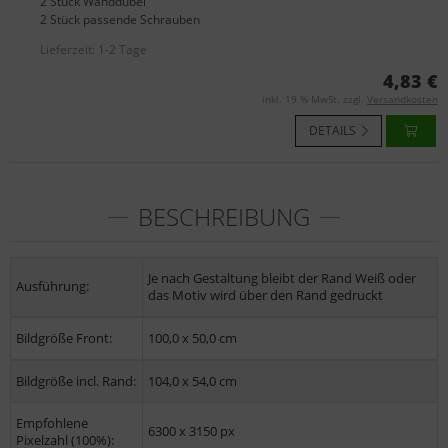
2 Stück Wanddübel
2 Stück passende Schrauben
Lieferzeit:
1-2 Tage
4,83 €
inkl. 19 % MwSt. zzgl.
Versandkosten
DETAILS
BESCHREIBUNG
Je nach Gestaltung bleibt der Rand Weiß oder
Ausführung:
das Motiv wird über den Rand gedruckt
Bildgröße Front:
100,0 x 50,0 cm
Bildgröße incl. Rand:
104,0 x 54,0 cm
Empfohlene
6300 x 3150 px
Pixelzahl (100%):