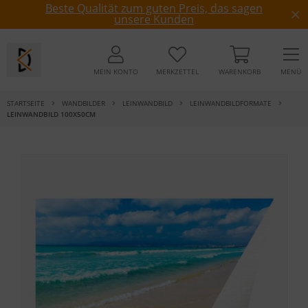
Beste Qualität zum guten Preis, das sagen
unsere Kunden
MEIN KONTO
MERKZETTEL
WARENKORB
MENÜ
STARTSEITE
WANDBILDER
LEINWANDBILD
LEINWANDBILDFORMATE
LEINWANDBILD 100X50CM