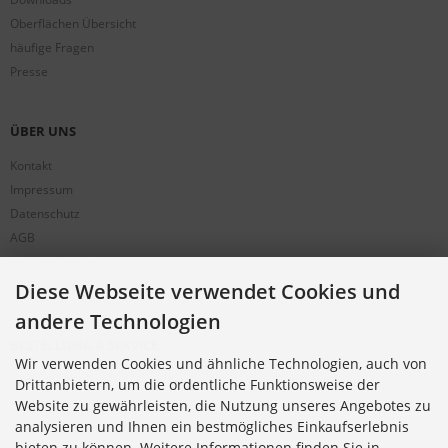
Oberflächen Übersicht
häufige Fragen
Presse
ÜBER UNS
Kontakt
Impressum
Datenschutz
AGB
Partnerprogramm
Cookie Einstellungen
Diese Webseite verwendet Cookies und
andere Technologien
BESTELLUNG & SERVICE
Wir verwenden Cookies und ähnliche Technologien, auch von
Versandkosten
Drittanbietern, um die ordentliche Funktionsweise der
Alternative Bestellwege
Website zu gewährleisten, die Nutzung unseres Angebotes zu
analysieren und Ihnen ein bestmögliches Einkaufserlebnis
Sicher Einkaufen
bieten zu können. Weitere Informationen finden Sie in