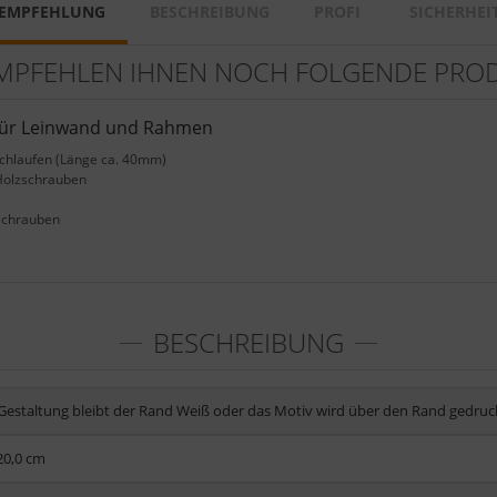
EMPFEHLUNG
BESCHREIBUNG
PROFI
SICHERHEI
MPFEHLEN IHNEN NOCH FOLGENDE PRO
für Leinwand und Rahmen
Schlaufen (Länge ca. 40mm)
Holzschrauben
Schrauben
e
BESCHREIBUNG
 Gestaltung bleibt der Rand Weiß oder das Motiv wird über den Rand gedruc
20,0 cm