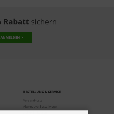
 Rabatt
sichern
ANMELDEN
BESTELLUNG & SERVICE
Versandkosten
Alternative Bestellwege
Sicher Einkaufen