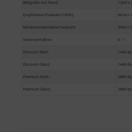
Bildgröße incl. Rand:
124,0 x 
Empfohlene Pixelzahl (100%):
6614 x 
Mindestempfohlene Pixelzahl:
3543 x 
Seitenverhältnis:
6 : 1
Discount Matt:
1440 dp
Discount Glanz:
1440 dp
Premium Matt:
2880 dp
Premium Glanz:
2880 dp