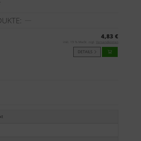
T
DUKTE:
4,83 €
inkl. 19 % MwSt. zzgl.
Versandkosten
DETAILS
kt