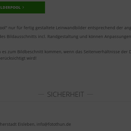
ILDERPOOL
pool" nur für fertig gestaltete Leinwandbilder entsprechend der 
u des Bildausschnitts incl. Randgestaltung und können Anpassung
nn es zum Bildbeschnitt kommen, wenn das Seitenverhältnisse der 
erücksichtigt wird!
SICHERHEIT
herstadt Eisleben, info@fotothun.de