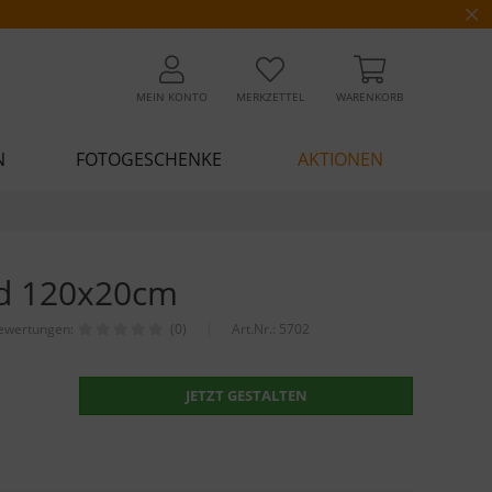
MEIN KONTO
MERKZETTEL
WARENKORB
N
FOTOGESCHENKE
AKTIONEN
ld 120x20cm
ewertungen:
(0)
Art.Nr.:
5702
JETZT GESTALTEN