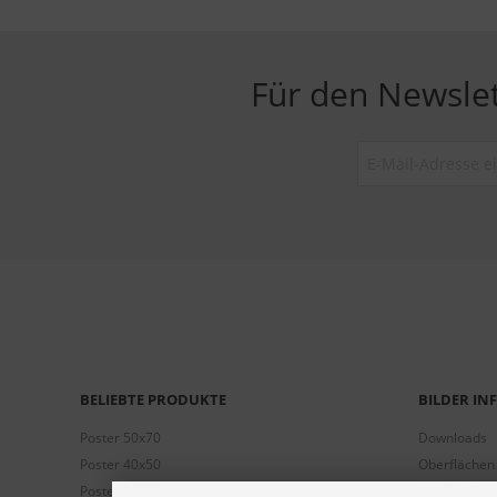
Für den Newsle
BELIEBTE PRODUKTE
BILDER I
Poster 50x70
Downloads
Poster 40x50
Oberflächen
Poster 30x40
häufige Fra