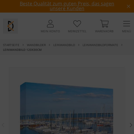
Beste Qualität zum guten Preis, das sagen
unsere Kunden
MEIN KONTO
MERKZETTEL
WARENKORB
MENÜ
STARTSEITE
WANDBILDER
LEINWANDBILD
LEINWANDBILDFORMATE
LEINWANDBILD 120X30CM