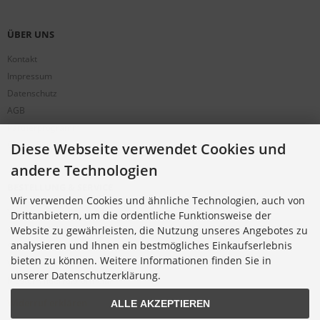
ÜBER UNS
Kontakt
Impressum
Datenschutz
AGB
Partnerprogramm
Cookie Einstellungen
Diese Webseite verwendet Cookies und
andere Technologien
BESTELLUNG & SERVICE
Wir verwenden Cookies und ähnliche Technologien, auch von
Versandkosten
Drittanbietern, um die ordentliche Funktionsweise der
Alternative Bestellwege
Website zu gewährleisten, die Nutzung unseres Angebotes zu
analysieren und Ihnen ein bestmögliches Einkaufserlebnis
Sicher Einkaufen
bieten zu können. Weitere Informationen finden Sie in
Widerrufsrecht
unserer Datenschutzerklärung.
Muster-Widerrufsformular
Widerruf erklären
ALLE AKZEPTIEREN