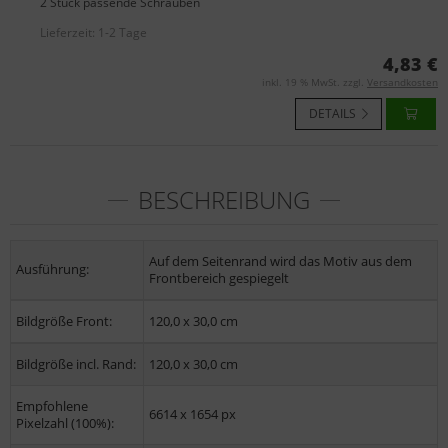
2 Stück passende Schrauben
Lieferzeit:
1-2 Tage
4,83 €
inkl. 19 % MwSt. zzgl.
Versandkosten
DETAILS
BESCHREIBUNG
Auf dem Seitenrand wird das Motiv aus dem
Ausführung:
Frontbereich gespiegelt
Bildgröße Front:
120,0 x 30,0 cm
Bildgröße incl. Rand:
120,0 x 30,0 cm
Empfohlene
6614 x 1654 px
Pixelzahl (100%):