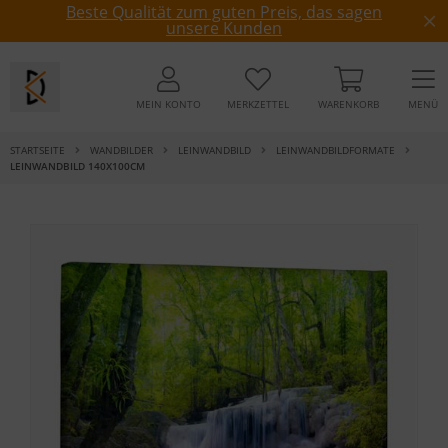
Beste Qualität zum guten Preis, das sagen
unsere Kunden
MEIN KONTO
MERKZETTEL
WARENKORB
MENÜ
STARTSEITE
WANDBILDER
LEINWANDBILD
LEINWANDBILDFORMATE
LEINWANDBILD 140X100CM