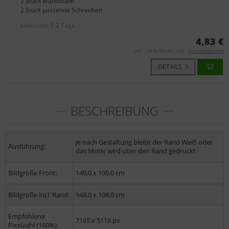
2 Stück Wanddübel
2 Stück passende Schrauben
Lieferzeit:
1-2 Tage
4,83 €
inkl. 19 % MwSt. zzgl.
Versandkosten
DETAILS
BESCHREIBUNG
Je nach Gestaltung bleibt der Rand Weiß oder
Ausführung:
das Motiv wird über den Rand gedruckt
Bildgröße Front:
140,0 x 100,0 cm
Bildgröße incl. Rand:
148,0 x 108,0 cm
Empfohlene
7165 x 5118 px
Pixelzahl (100%):