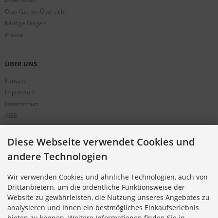
Oberflächen Übersicht
häufige Fragen
Presse
ÜBER UNS
Kontakt
Impressum
Datenschutz
AGB
Partnerprogramm
Cookie Einstellungen
Diese Webseite verwendet Cookies und
andere Technologien
BESTELLUNG & SERVICE
Wir verwenden Cookies und ähnliche Technologien, auch von
Versandkosten
Drittanbietern, um die ordentliche Funktionsweise der
Alternative Bestellwege
Website zu gewährleisten, die Nutzung unseres Angebotes zu
analysieren und Ihnen ein bestmögliches Einkaufserlebnis
Sicher Einkaufen
bieten zu können. Weitere Informationen finden Sie in