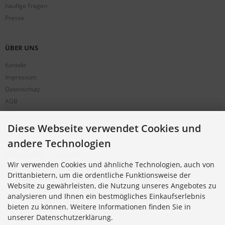
häufige Fragen
Presse
ÜBER UNS
Kontakt
Impressum
Datenschutz
AGB
Partnerprogramm
Cookie Einstellungen
Diese Webseite verwendet Cookies und
andere Technologien
BESTELLUNG & SERVICE
Wir verwenden Cookies und ähnliche Technologien, auch von
Versandkosten
Drittanbietern, um die ordentliche Funktionsweise der
Alternative Bestellwege
Website zu gewährleisten, die Nutzung unseres Angebotes zu
analysieren und Ihnen ein bestmögliches Einkaufserlebnis
Sicher Einkaufen
bieten zu können. Weitere Informationen finden Sie in
Widerrufsrecht
unserer Datenschutzerklärung.
Muster-Widerrufsformular