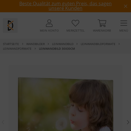
Beste Qualität zum guten Preis, das sagen
unsere Kunden
MEIN KONTO
MERKZETTEL
WARENKORB
MENÜ
STARTSEITE
WANDBILDER
LEINWANDBILD
LEINWANDBILDFORMATE
LEINWANDFORMATE
LEINWANDBILD 30X30CM