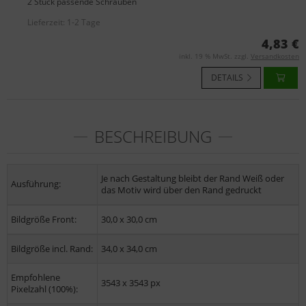
2 Stück passende Schrauben
Lieferzeit:
1-2 Tage
4,83 €
inkl. 19 % MwSt. zzgl.
Versandkosten
DETAILS
BESCHREIBUNG
Je nach Gestaltung bleibt der Rand Weiß oder
Ausführung:
das Motiv wird über den Rand gedruckt
Bildgröße Front:
30,0 x 30,0 cm
Bildgröße incl. Rand:
34,0 x 34,0 cm
Empfohlene
3543 x 3543 px
Pixelzahl (100%):