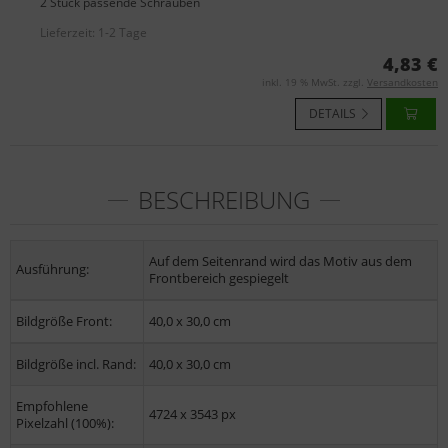
2 Stück passende Schrauben
Lieferzeit:
1-2 Tage
4,83 €
inkl. 19 % MwSt. zzgl.
Versandkosten
DETAILS
BESCHREIBUNG
Auf dem Seitenrand wird das Motiv aus dem
Ausführung:
Frontbereich gespiegelt
Bildgröße Front:
40,0 x 30,0 cm
Bildgröße incl. Rand:
40,0 x 30,0 cm
Empfohlene
4724 x 3543 px
Pixelzahl (100%):