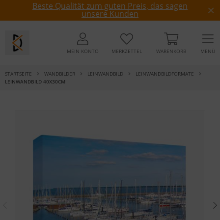
Beste Qualität zum guten Preis, das sagen
unsere Kunden
MEIN KONTO
MERKZETTEL
WARENKORB
MENÜ
STARTSEITE
WANDBILDER
LEINWANDBILD
LEINWANDBILDFORMATE
LEINWANDBILD 40X30CM