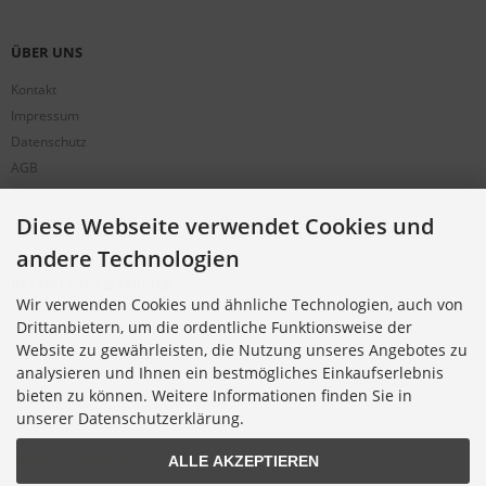
ÜBER UNS
Kontakt
Impressum
Datenschutz
AGB
Partnerprogramm
Cookie Einstellungen
Diese Webseite verwendet Cookies und
andere Technologien
BESTELLUNG & SERVICE
Wir verwenden Cookies und ähnliche Technologien, auch von
Versandkosten
Drittanbietern, um die ordentliche Funktionsweise der
Alternative Bestellwege
Website zu gewährleisten, die Nutzung unseres Angebotes zu
analysieren und Ihnen ein bestmögliches Einkaufserlebnis
Sicher Einkaufen
bieten zu können. Weitere Informationen finden Sie in
Widerrufsrecht
unserer Datenschutzerklärung.
Muster-Widerrufsformular
Widerruf erklären
ALLE AKZEPTIEREN