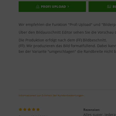
PROFI UPLOAD
B
Wir empfehlen die Funktion "Profi Upload" und "Bilder
Über den Bildausschnitt Editor sehen Sie die Vorscha
Die Produktion erfolgt nach dem (FF) Bildbeschnitt.
(FF): Wir produzieren das Bild formatfüllend. Dabei ka
bei der Variante "umgeschlagen" die Randbreite nicht b
Informationen zur Echtheit der Kundenbewertungen
Rezension:
Alles super, jederz