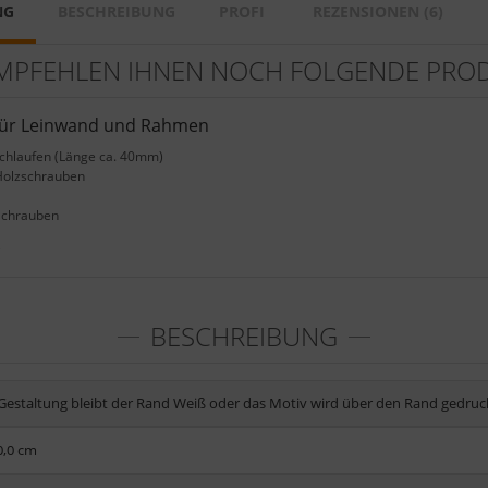
NG
BESCHREIBUNG
PROFI
REZENSIONEN (6)
MPFEHLEN IHNEN NOCH FOLGENDE PRO
für Leinwand und Rahmen
Schlaufen (Länge ca. 40mm)
Holzschrauben
Schrauben
e
BESCHREIBUNG
 Gestaltung bleibt der Rand Weiß oder das Motiv wird über den Rand gedruc
0,0 cm