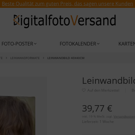
Beste Qualität zum guten Preis, das sagen unsere Kunden
FOTO-POSTER
FOTOKALENDER
KARTE
TE
LEINWANDFORMATE
LEINWANDBILD 40X40CM
Leinwandbi
B
39,77 €
inkl. 19 % MwSt. zzgl.
Versandkosten
Lieferzeit:
1 Woche