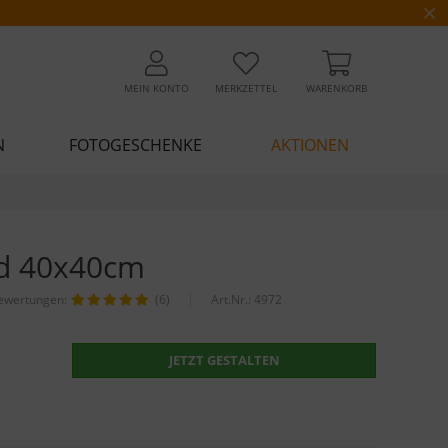
MEIN KONTO
MERKZETTEL
WARENKORB
N
FOTOGESCHENKE
AKTIONEN
ld 40x40cm
ewertungen:
(6)
Art.Nr.:
4972
JETZT GESTALTEN