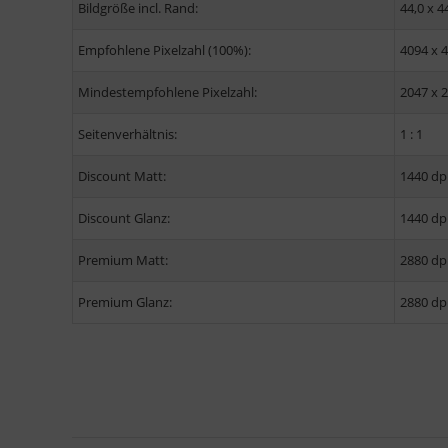
Bildgröße incl. Rand:
44,0 x 4
Empfohlene Pixelzahl (100%):
4094 x 
Mindestempfohlene Pixelzahl:
2047 x 
Seitenverhältnis:
1 : 1
Discount Matt:
1440 dp
Discount Glanz:
1440 dp
Premium Matt:
2880 dp
Premium Glanz:
2880 dp