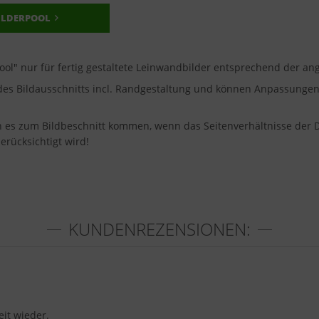
ILDERPOOL
pool" nur für fertig gestaltete Leinwandbilder entsprechend der 
u des Bildausschnitts incl. Randgestaltung und können Anpassung
nn es zum Bildbeschnitt kommen, wenn das Seitenverhältnisse der 
erücksichtigt wird!
KUNDENREZENSIONEN:
eit wieder.