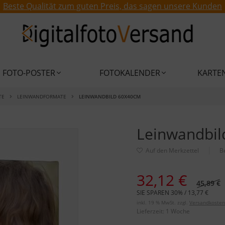
Beste Qualität zum guten Preis, das sagen unsere Kunden
FOTO-POSTER
FOTOKALENDER
KARTE
TE
LEINWANDFORMATE
LEINWANDBILD 60X40CM
Leinwandbi
B
32,12 €
45,89 €
SIE SPAREN 30% / 13,77 €
inkl. 19 % MwSt. zzgl.
Versandkosten
Lieferzeit:
1 Woche