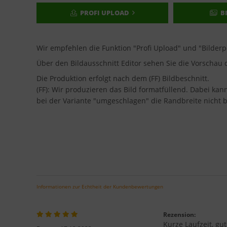
PROFI UPLOAD
B
Wir empfehlen die Funktion "Profi Upload" und "Bilder
Über den Bildausschnitt Editor sehen Sie die Vorscha
Die Produktion erfolgt nach dem (FF) Bildbeschnitt.
(FF): Wir produzieren das Bild formatfüllend. Dabei ka
bei der Variante "umgeschlagen" die Randbreite nicht b
Informationen zur Echtheit der Kundenbewertungen
Rezension:
Kurze Laufzeit, gu