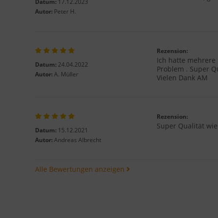
Datum:
17.12.2023
Autor:
Peter H.
Rezension:
Ich hatte mehrere
Datum:
24.04.2022
Problem . Super Qu
Autor:
A. Müller
Vielen Dank AM
Rezension:
Super Qualität wie
Datum:
15.12.2021
Autor:
Andreas Albrecht
Alle Bewertungen anzeigen