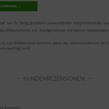
ILDERPOOL
pool" nur für fertig gestaltete Leinwandbilder entsprechend der 
u des Bildausschnitts incl. Randgestaltung und können Anpassung
nn es zum Bildbeschnitt kommen, wenn das Seitenverhältnisse der 
erücksichtigt wird!
KUNDENREZENSIONEN:
tes Ergebnis!