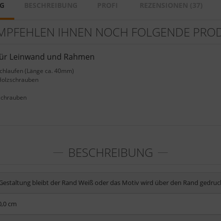
G
BESCHREIBUNG
PROFI
REZENSIONEN (37)
MPFEHLEN IHNEN NOCH FOLGENDE PRO
für Leinwand und Rahmen
Schlaufen (Länge ca. 40mm)
Holzschrauben
Schrauben
e
BESCHREIBUNG
 Gestaltung bleibt der Rand Weiß oder das Motiv wird über den Rand gedruc
0,0 cm