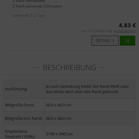
2 Stück Wanddübel
2 Stück passende Schrauben
Lieferzeit:
1-2 Tage
4,83 €
inkl. 19 % MwSt. zzgl.
Versandkosten
DETAILS
BESCHREIBUNG
Je nach Gestaltung bleibt der Rand Weiß oder
Ausführung:
das Motiv wird über den Rand gedruckt
Bildgröße Front:
60,0 x 40,0 cm
Bildgröße incl. Rand:
68,0 x 48,0 cm
Empfohlene
5198 x 3465 px
Pixelzahl (100%):