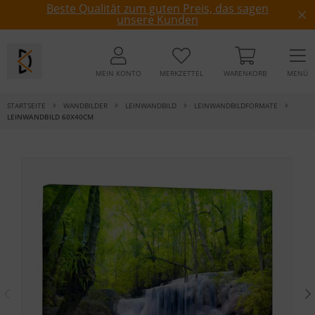
Beste Qualität zum guten Preis, das sagen
unsere Kunden
MEIN KONTO
MERKZETTEL
WARENKORB
MENÜ
STARTSEITE
WANDBILDER
LEINWANDBILD
LEINWANDBILDFORMATE
LEINWANDBILD 60X40CM