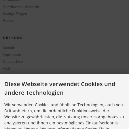
Oberflächen Übersicht
häufige Fragen
Presse
ÜBER UNS
Kontakt
Impressum
Datenschutz
AGB
Partnerprogramm
Cookie Einstellungen
Diese Webseite verwendet Cookies und
andere Technologien
BESTELLUNG & SERVICE
Wir verwenden Cookies und ähnliche Technologien, auch von
Versandkosten
Drittanbietern, um die ordentliche Funktionsweise der
Alternative Bestellwege
Website zu gewährleisten, die Nutzung unseres Angebotes zu
analysieren und Ihnen ein bestmögliches Einkaufserlebnis
Sicher Einkaufen
bieten zu können. Weitere Informationen finden Sie in