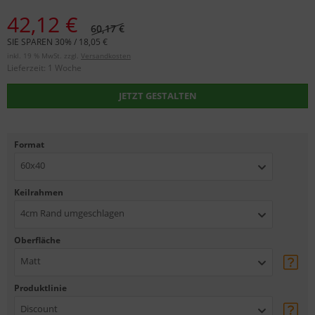
42,12 €
60,17 €
SIE SPAREN 30% / 18,05 €
inkl. 19 % MwSt. zzgl.
Versandkosten
Lieferzeit:
1 Woche
JETZT GESTALTEN
Format
60x40
Keilrahmen
4cm Rand umgeschlagen
Oberfläche
Matt
Produktlinie
Discount