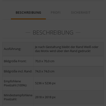
BESCHREIBUNG
PROFI
SICHERHEIT
BESCHREIBUNG
Je nach Gestaltung bleibt der Rand Weiß oder
Ausführung:
das Motiv wird über den Rand gedruckt
Bildgröße Front:
70,0 x 70,0 cm
Bildgröße incl. Rand:
74,0 x 74,0 cm
Empfohlene
5236 x 5236 px
Pixelzahl (100%):
Mindestempfohlene
2618 x 2618 px
Pixelzahl: