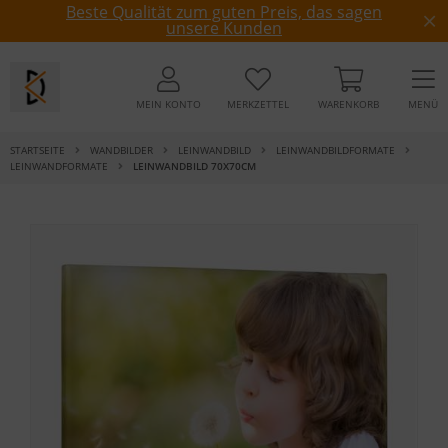
Beste Qualität zum guten Preis, das sagen
unsere Kunden
MEIN KONTO
MERKZETTEL
WARENKORB
MENÜ
STARTSEITE
WANDBILDER
LEINWANDBILD
LEINWANDBILDFORMATE
LEINWANDFORMATE
LEINWANDBILD 70X70CM