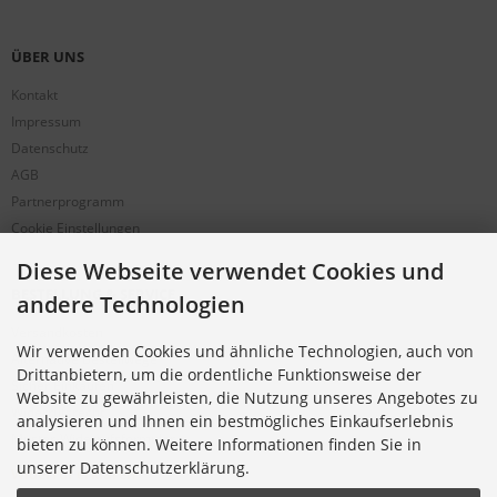
ÜBER UNS
Kontakt
Impressum
Datenschutz
AGB
Partnerprogramm
Cookie Einstellungen
Diese Webseite verwendet Cookies und
BESTELLUNG & SERVICE
andere Technologien
Versandkosten
Wir verwenden Cookies und ähnliche Technologien, auch von
Alternative Bestellwege
Drittanbietern, um die ordentliche Funktionsweise der
Sicher Einkaufen
Website zu gewährleisten, die Nutzung unseres Angebotes zu
Widerrufsrecht
analysieren und Ihnen ein bestmögliches Einkaufserlebnis
Muster-Widerrufsformular
bieten zu können. Weitere Informationen finden Sie in
unserer Datenschutzerklärung.
Widerruf erklären